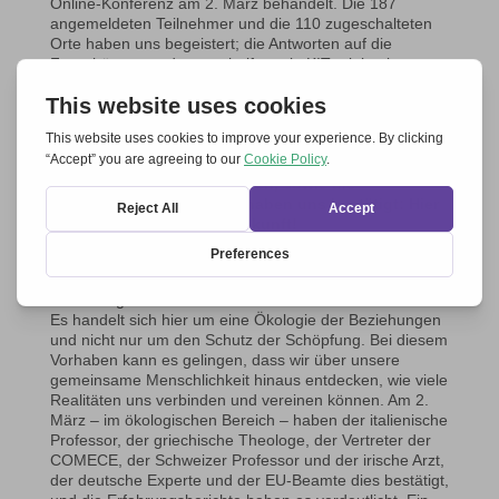
Online-Konferenz am 2. März behandelt. Die 187
angemeldeten Teilnehmer und die 110 zugeschalteten
Orte haben uns begeistert; die Antworten auf die
Fragebögen werden uns helfen, ein KIT mit konkreten
Vorschlägen für die Verwaltungsbehörde zu erarbeiten.
Natürlich hat die Vorbereitung dieses Treffens auch viel
Einsatz erfordert, aber die
Freude über die
Begegnung mit hochrangigen Experten aus
unterschiedlichen Bereichen, die verschiedene
Kirchen und Länder vertraten, sowie die
ermutigenden Zeugnisse haben uns bestätigt: Hier
öffnet sich eine Tür zur Zukunft!
Welche Zukunft? Mit der Kohäsionskraft der
Geschwisterlichkeit so viel wie möglich
Beziehungsräume in allen Bereichen der 7 JAs schaffen.
Es handelt sich hier um eine Ökologie der Beziehungen
und nicht nur um den Schutz der Schöpfung. Bei diesem
Vorhaben kann es gelingen, dass wir über unsere
gemeinsame Menschlichkeit hinaus entdecken, wie viele
Realitäten uns verbinden und vereinen können. Am 2.
März – im ökologischen Bereich – haben der italienische
Professor, der griechische Theologe, der Vertreter der
COMECE, der Schweizer Professor und der irische Arzt,
der deutsche Experte und der EU-Beamte dies bestätigt,