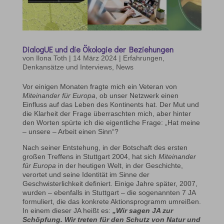
DialogUE und die Ökologie der Beziehungen
von
Ilona Toth
|
14 März 2024
|
Erfahrungen,
Denkansätze und Interviews
,
News
Vor einigen Monaten fragte mich ein Veteran von
Miteinander für Europa
, ob unser Netzwerk einen
Einfluss auf das Leben des Kontinents hat. Der Mut und
die Klarheit der Frage überraschten mich, aber hinter
den Worten spürte ich die eigentliche Frage: „Hat meine
– unsere – Arbeit einen Sinn“?
Nach seiner Entstehung, in der Botschaft des ersten
großen Treffens in Stuttgart 2004, hat sich
Miteinander
für Europa
in der heutigen Welt, in der Geschichte,
verortet und seine Identität im Sinne der
Geschwisterlichkeit definiert. Einige Jahre später, 2007,
wurden – ebenfalls in Stuttgart – die sogenannten 7 JA
formuliert, die das konkrete Aktionsprogramm umreißen.
In einem dieser JA heißt es:
„Wir sagen JA zur
Schöpfung. Wir treten für den Schutz von Natur und