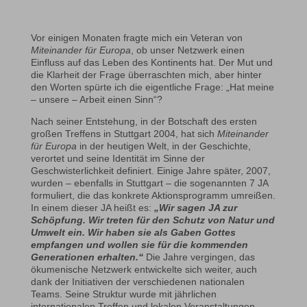
Vor einigen Monaten fragte mich ein Veteran von
Miteinander für Europa
, ob unser Netzwerk einen
Einfluss auf das Leben des Kontinents hat. Der Mut und
die Klarheit der Frage überraschten mich, aber hinter
den Worten spürte ich die eigentliche Frage: „Hat meine
– unsere – Arbeit einen Sinn“?
Nach seiner Entstehung, in der Botschaft des ersten
großen Treffens in Stuttgart 2004, hat sich
Miteinander
für Europa
in der heutigen Welt, in der Geschichte,
verortet und seine Identität im Sinne der
Geschwisterlichkeit definiert. Einige Jahre später, 2007,
wurden – ebenfalls in Stuttgart – die sogenannten 7 JA
formuliert, die das konkrete Aktionsprogramm umreißen.
In einem dieser JA heißt es:
„Wir sagen JA zur
Schöpfung. Wir treten für den Schutz von Natur und
Umwelt ein. Wir haben sie als Gaben Gottes
empfangen und wollen sie für die kommenden
Generationen erhalten.“
Die Jahre vergingen, das
ökumenische Netzwerk entwickelte sich weiter, auch
dank der Initiativen der verschiedenen nationalen
Teams. Seine Struktur wurde mit jährlichen
internationalen Treffen und lokalen Veranstaltungen