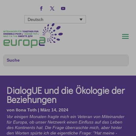
Deutsch
DialogUE und die Ökologie der
Beziehungen
von
Ilona Toth
|
März 14, 2024
Vor einigen Monaten fragte mich ein Veteran von Miteinander
für Europa, ob unser Netzwerk einen Einfluss auf das Leben
des Kontinents hat. Die Frage überraschte mich, aber hinter
den Worten spürte ich die eigentliche Frage: "Hat meine -