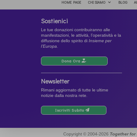
HOME PAGE
CHI SIAMO
BLOG
A
Sostienici
Le tue donazioni contribuiranno alle
manifestazioni, le attività, l’operatività e la
diffusione dello spirito di
Insieme per
l’Europa
.
Dona Ora
Newsletter
Rimani aggiornato di tutte le ultime
notizie dalla nostra rete.
Iscriviti Subito
Copyright © 2004-2026
Together for