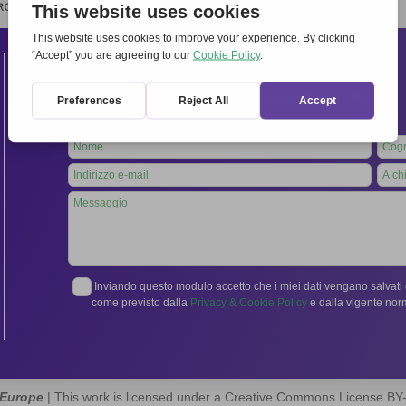
RCHIVIO
STAMPA
CONTATTI
ATTÌVATI
Contatti
Segreteria Internazionale:
Via Frascati 336, 00040 Rocca di Papa (Roma), Italia
Tel.
06 94798302
Leave
this
field
blank
Inviando questo modulo accetto che i miei dati vengano salvati e
come previsto dalla
Privacy & Cookie Policy
e dalla vigente no
 Europe
| This work is licensed under a Creative Commons License B