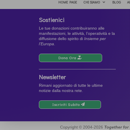
HOME PAGE
CHI SIAMO
BLOG
A
Sostienici
Le tue donazioni contribuiranno alle
manifestazioni, le attività, l’operatività e la
diffusione dello spirito di
Insieme per
l’Europa
.
Dona Ora
Newsletter
Rimani aggiornato di tutte le ultime
notizie dalla nostra rete.
Iscriviti Subito
Copyright © 2004-2026
Together for