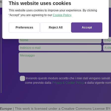
RCHIVIO
STAMPA
CONTATTI
ATTÌVATI
Contatti
Segreteria Internazionale:
Via Frascati 336, 00040 Rocca di Papa (Roma), Italia
Tel.
06 94798302
Leave
this
field
blank
Inviando questo modulo accetto che i miei dati vengano salvati e
come previsto dalla
Privacy & Cookie Policy
e dalla vigente no
 Europe
| This work is licensed under a Creative Commons License B