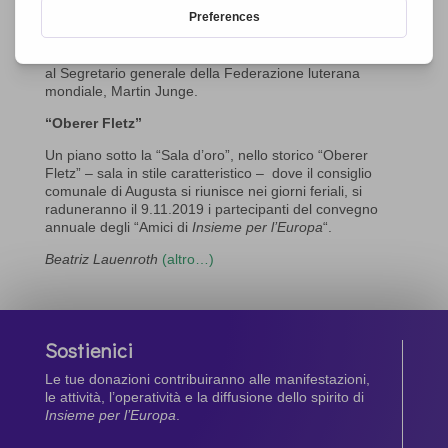
Levinson, papa Schenuda III della Chiesa Copta, l’ex-
presidente federale tedesco Richard von Weizsäcker e
l’ex capo di Stato dell’URSS, Mikhail Gorbachev. Nel
2017, il prestigioso riconoscimento è stato consegnato
al Segretario generale della Federazione luterana
mondiale, Martin Junge.
“Oberer Fletz”
Un piano sotto la “Sala d’oro”, nello storico “Oberer
Fletz” – sala in stile caratteristico – dove il consiglio
comunale di Augusta si riunisce nei giorni feriali, si
raduneranno il 9.11.2019 i partecipanti del convegno
annuale degli “Amici di
Insieme per l’Europa
“.
Beatriz Lauenroth
(altro…)
Sostienici
Le tue donazioni contribuiranno alle manifestazioni,
le attività, l’operatività e la diffusione dello spirito di
Insieme per l’Europa
.