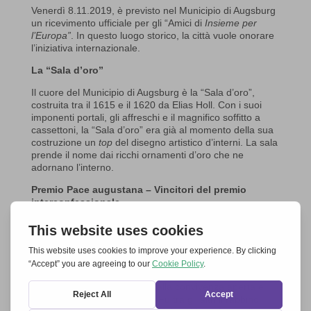
Venerdì 8.11.2019, è previsto nel Municipio di Augsburg
un ricevimento ufficiale per gli “Amici di
Insieme per
l’Europa”
. In questo luogo storico, la città vuole onorare
l’iniziativa internazionale.
La “Sala d’oro”
Il cuore del Municipio di Augsburg è la “Sala d’oro”,
costruita tra il 1615 e il 1620 da Elias Holl. Con i suoi
imponenti portali, gli affreschi e il magnifico soffitto a
cassettoni, la “Sala d’oro” era già al momento della sua
costruzione un
top
del disegno artistico d’interni. La sala
prende il nome dai ricchi ornamenti d’oro che ne
adornano l’interno.
Premio Pace augustana – Vincitori del premio
interconfessionale
In questa sala
Chiara Lubich
è stata insignita del Premio
per la Pace circa 30 anni fa, nel giorno della Festa della
Pace augustana, l’8 agosto 1988, per il suo impegno a
livello mondiale nel campo dell’ecumenismo.
Il premio,
che esiste dal 1985, onora le personalità che hanno
dato un contributo singolare alla convivenza aperta e
pacifica di culture e religioni. Fu tra gli altri il rabbino