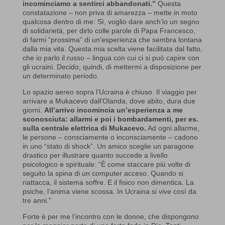
incominciamo a sentirci abbandonati.”
Questa
constatazione – non priva di amarezza – mette in moto
qualcosa dentro di me: Sì, voglio dare anch’io un segno
di solidarietà, per dirlo colle parole di Papa Francesco,
di farmi “prossima” di un’esperienza che sembra lontana
dalla mia vita. Questa mia scelta viene facilitata dal fatto,
che io parlo il russo – lingua con cui ci si può capire con
gli ucraini. Decido, quindi, di mettermi a disposizione per
un determinato periodo.
Lo spazio aereo sopra l’Ucraina è chiuso. Il viaggio per
arrivare a Mukacevo dall’Olanda, dove abito, dura due
giorni.
All’arrivo incomincia un’esperienza a me
sconosciuta: allarmi e poi i bombardamenti, per es.
sulla centrale elettrica di Mukacevo.
Ad ogni allarme,
le persone – consciamente o inconsciamente – cadono
in uno “stato di shock”. Un amico sceglie un paragone
drastico per illustrare quanto succede a livello
psicologico e spirituale: “È come staccare più volte di
seguito la spina di un computer acceso. Quando si
riattacca, il sistema soffre. E il fisico non dimentica. La
psiche, l’anima viene scossa. In Ucraina si vive così da
tre anni.”
Forte è per me l’incontro con le donne, che dispongono