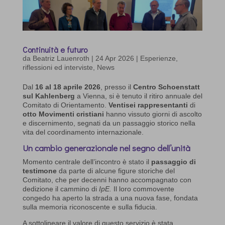
Continuità e futuro
da
Beatriz Lauenroth
|
24 Apr 2026
|
Esperienze,
riflessioni ed interviste
,
News
Dal
16 al 18 aprile 2026
, presso il
Centro Schoenstatt
sul Kahlenberg
a Vienna, si è tenuto il ritiro annuale del
Comitato di Orientamento.
Ventisei rappresentanti
di
otto Movimenti cristiani
hanno vissuto giorni di ascolto
e discernimento, segnati da un passaggio storico nella
vita del coordinamento internazionale.
Un cambio generazionale nel segno dell’unità
Momento centrale dell’incontro è stato il
passaggio di
testimone
da parte di alcune figure storiche del
Comitato, che per decenni hanno accompagnato con
dedizione il cammino di
IpE.
Il loro commovente
congedo ha aperto la strada a una nuova fase, fondata
sulla memoria riconoscente e sulla fiducia.
A sottolineare il valore di questo servizio è stata