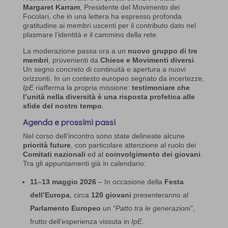
Margaret Karram
, Presidente del Movimento dei
Focolari, che in una lettera ha espresso profonda
gratitudine ai membri uscenti per il contributo dato nel
plasmare l’identità e il cammino della rete.
La moderazione passa ora a un
nuovo gruppo di tre
membri
, provenienti da
Chiese e Movimenti diversi
.
Un segno concreto di continuità e apertura a nuovi
orizzonti. In un contesto europeo segnato da incertezze,
IpE
riafferma la propria missione:
testimoniare che
l’unità nella diversità è una risposta profetica alle
sfide del nostro tempo
.
Agenda e prossimi passi
Nel corso dell’incontro sono state delineate alcune
priorità future
, con particolare attenzione al ruolo dei
Comitati nazionali
ed al
coinvolgimento dei giovani
.
Tra gli appuntamenti già in calendario:
11–13 maggio 2026
– In occasione della
Festa
dell’Europa
, circa
120 giovani
presenteranno al
Parlamento Europeo
un
“Patto tra le generazioni”
,
frutto dell’esperienza vissuta in
IpE
.