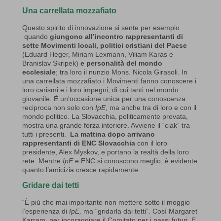
Una carrellata mozzafiato
Questo spirito di innovazione si sente per esempio
quando
giungono all’incontro rappresentanti di
sette Movimenti locali, politici cristiani del Paese
(Eduard Heger, Miriam Lexmann, Viliam Karas e
Branislav Skripek)
e personalità del mondo
ecclesiale
; tra loro il nunzio Mons. Nicola Girasoli. In
una carrellata mozzafiato i Movimenti fanno conoscere i
loro carismi e i loro impegni, di cui tanti nel mondo
giovanile. È un‘occasione unica per una conoscenza
reciproca non solo con
IpE,
ma anche tra di loro e con il
mondo politico. La Slovacchia, politicamente provata,
mostra una grande forza interiore. Avviene il “ciak” tra
tutti i presenti.
La mattina dopo arrivano
rappresentanti di ENC Slovacchia
con il loro
presidente, Alex Myskov, e portano la realtà della loro
rete. Mentre
IpE
e ENC si conoscono meglio, è evidente
quanto l’amicizia cresce rapidamente.
Gridare dai tetti
“È più che mai importante non mettere sotto il moggio
l’esperienza di
IpE,
ma “gridarla dai tetti”. Così Margaret
Karram, per incoraggiare il Comitato per i passi futuri. E