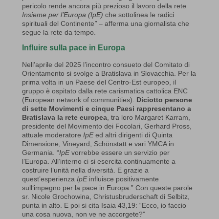
pericolo rende ancora più prezioso il lavoro della rete
Insieme per l’Europa (IpE)
che sottolinea le radici
spirituali del Continente
”
– afferma una giornalista che
segue la rete da tempo.
Influire sulla pace in Europa
Nell’aprile del 2025 l’incontro consueto del Comitato di
Orientamento si svolge a Bratislava in Slovacchia. Per la
prima volta in un Paese del Centro-Est europeo, il
gruppo è ospitato dalla rete carismatica cattolica ENC
(European network of communities).
Diciotto persone
di sette Movimenti e cinque Paesi rappresentano a
Bratislava la rete europea
, tra loro Margaret Karram,
presidente del Movimento dei Focolari, Gerhard Pross,
attuale moderatore
IpE
ed altri dirigenti di Quinta
Dimensione, Vineyard, Schönstatt e vari YMCA in
Germania. “
IpE
vorrebbe essere un servizio per
l’Europa.
All’interno ci si esercita continuamente a
costruire l’unità nella diversità. E grazie a
quest’esperienza
IpE
influisce positivamente
sull‘impegno per la pace in Europa.”
Con queste parole
sr. Nicole Grochowina, Christusbruderschaft di Selbitz,
punta in alto. E poi si cita Isaia 43,19: “Ecco, io faccio
una cosa nuova, non ve ne accorgete?”