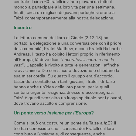
centrale. I circa 60 fratelli invitano giovani da tutto il
mondo a partecipare alla loro vita per una settimana.
Infatti, circa un migliaio di giovani portoghesi erano a
Taizé contemporaneamente alla nostra delegazione
.
Incontro
La lettura comune del libro di Gioele (2,12-18) ha
portato la delegazione a una conversazione con il priore
della comunità, Fratel Matthew, e con i Fratelli Richard e
Andreas. Il testo ha colpito i lettori proprio in riferimento
all’Europa, là dove dice:
“Laceratevi il
cuore
e non le
vesti
”.
L’appello è rivolto a tutte le generazioni, affinché
si avvicinino a Dio con sincera devozione e chiedano la
sua misericordia. Su questo il gruppo era d’accordo.
Essendo a contatto con tanti giovani, i fratelli di Taizé
hanno anche un’idea delle loro paure, per le quali
sentono urgente l’esigenza di essere accompagnati.
Taizé è quindi senz’altro un luogo spirituale per i giovani,
dove trovano ascolto e comprensione.
Un ponte verso
Insieme per l’Europa
?
Come si può ora costruire un ponte da Taizé a
IpE
? Il
trio ha riconosciuto che il carisma dei Fratelli e il loro
contributo all’
Insieme
e, di conseguenza, anche