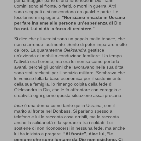
per la maggior parte di una forte fede in Dio. Tanti
uomini sono al fronte, o feriti, o morti in guerra. Altri
sono scappati o si nascondono da qualche parte. Le
focolarine mi spiegano:
“Noi siamo rimaste in Ucraina
per fare insieme alle persone un’esperienza di Dio
fra noi. Lui ci dà la forza di resistere.”
Si dice che gli ucraini sono un popolo molto tenace, che
non si arrende facilmente. Sento di poter imparare molto
da loro. La quarantenne
Oleksandra
gestisce
un’azienda di mobili a conduzione familiare. Un tempo
l’attività era fiorente, ma ora lei non sa come portarla
avanti, perché gli uomini che lavoravano nella sua ditta
sono stati reclutati per il servizio militare. Sembrava che
le venisse tolta la base economica per il sostenimento
della sua famiglia. Io rimango colpita dalla fede di
Oleksandra in Dio, che le fa affrontare con coraggio e
creatività ogni giorno questa situazione assai precaria.
Irina
è una donna come tante qui in Ucraina, con il
marito al fronte nel Donbass. Si parlano spesso a
telefono e lui le racconta cose orribili, ma le racconta
anche la solidarietà e la speranza tra i soldati. Lui
sostiene di non riconoscersi in nessuna fede, ma anche
lui ha iniziato a pregare.
“Al fronte”, dice lui, “le
persone che sono lontane da Dio non esistono. Ci