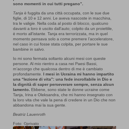
sono momenti in cui tutti pregano”.
Tanja
è fuggita da una città occupata, con le sue due
figlie, di 10 e 12 anni. Le aveva nascoste in macchina,
tra le valigie. Nella coda al posto di blocco, qualcuno
davanti a loro è uscito dall’auto; colpito da un proiettile,
è morto all’istante. Tanja era terrorizzata, ma in quel
momento pensava solo a come premere l’acceleratore,
nel caso in cui fosse stata colpita, per portare le sue
bambine in salvo.
Io mi sono fermata soltanto alcuni mesi con queste
persone. Al mio rientro a casa nei Paesi Bassi,
m’accorgo che qualcosa dentro di me è cambiato
profondamente.
I mesi in Ucraina mi hanno impartito
una “lezione di vita”: una fede incrollabile in Dio e
la dignità di saper perseverare sempre, senza alcun
lamento.
Ebbene, sono state le donne ucraine come
Tanja, Irina e Oleksandra, che mi hanno insegnato con
la loro vita che vale la pena di credere in un Dio che non
abbandona mai la sua gente.
Beatriz Lauenroth
Foto:
©
privato