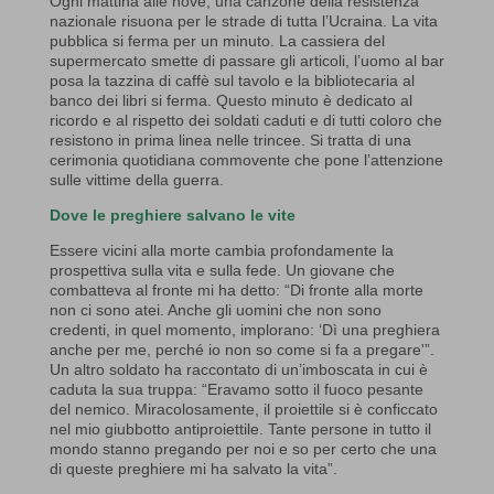
Ogni mattina alle nove, una canzone della resistenza
nazionale risuona per le strade di tutta l’Ucraina. La vita
pubblica si ferma per un minuto. La cassiera del
supermercato smette di passare gli articoli, l’uomo al bar
posa la tazzina di caffè sul tavolo e la bibliotecaria al
banco dei libri si ferma. Questo minuto è dedicato al
ricordo e al rispetto dei soldati caduti e di tutti coloro che
resistono in prima linea nelle trincee. Si tratta di una
cerimonia quotidiana commovente che pone l’attenzione
sulle vittime della guerra.
Dove le preghiere salvano le vite
Essere vicini alla morte cambia profondamente la
prospettiva sulla vita e sulla fede. Un giovane che
combatteva al fronte mi ha detto: “Di fronte alla morte
non ci sono atei. Anche gli uomini che non sono
credenti, in quel momento, implorano: ‘Dì una preghiera
anche per me, perché io non so come si fa a pregare'”.
Un altro soldato ha raccontato di un’imboscata in cui è
caduta la sua truppa: “Eravamo sotto il fuoco pesante
del nemico. Miracolosamente, il proiettile si è conficcato
nel mio giubbotto antiproiettile. Tante persone in tutto il
mondo stanno pregando per noi e so per certo che una
di queste preghiere mi ha salvato la vita”.