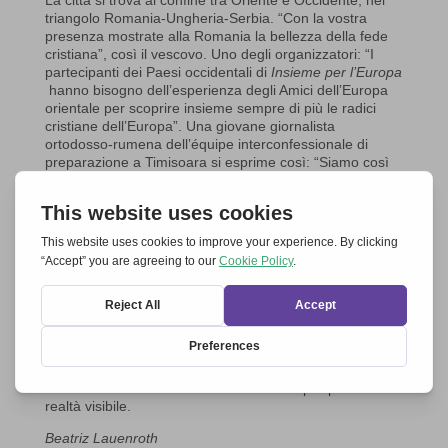
La città si trova al confine tra Oriente e Occidente, nel
triangolo Romania-Ungheria-Serbia. “Con la vostra
presenza mostrate alla Romania la bellezza della fede
cristiana”, così il vescovo. Uno degli organizzatori: “I
partecipanti dei Paesi occidentali di
Insieme per l’Europa
hanno bisogno dell’esperienza degli Amici dell’Europa
orientale per scoprire insieme sempre di più le radici
cristiane dell’Europa”. Una giovane giornalista
ortodosso-rumena dell’équipe interconfessionale di
preparazione a Timisoara si esprime così: “Siamo così
diversi, eppure interiormente così vicini”. L’unica fede in
Cristo deve essere testimoniata. Le tensioni del passato
politico passano in secondo piano.
Gérard Testard (Efesia), fino a poco tempo fa membro
del Comitato di Orientamento di
Insieme per l’Europa
,
riassume così: “Camminiamo sul sentiero tracciato dai
fondatori dell’Europa e da tutti coloro che nel corso della
storia non hanno accettato il conflitto come una fatalità,
ma si sono impegnati ad abbattere le barriere”.
“Insieme per l’Europa
Timisoara 2023″ vuole contribuire
affinché la fraternità in Cristo diventi sempre più una
realtà visibile.
Beatriz Lauenroth