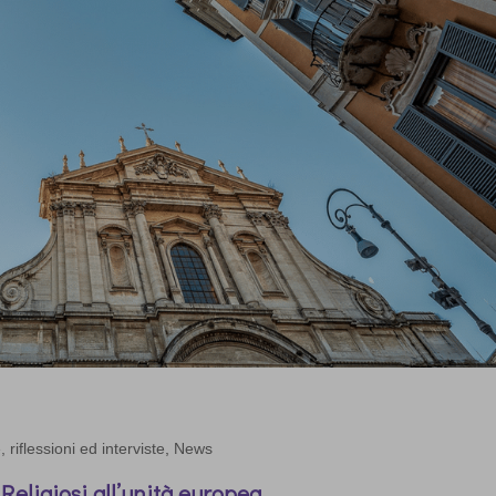
 riflessioni ed interviste
,
News
 Religiosi all’unità europea