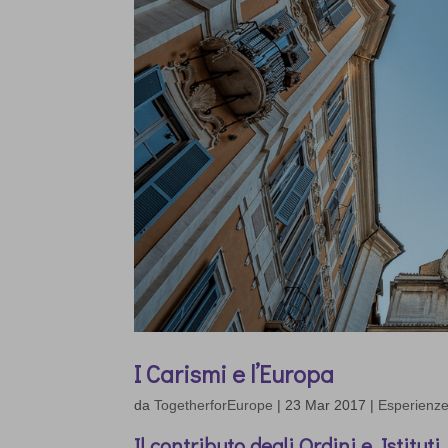
I Carismi e l’Europa
da
TogetherforEurope
|
23 Mar 2017
|
Esperienze,
Il contributo degli Ordini e Istituti