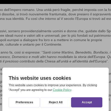
po dell’Impero romano. Una unità però fragile, perché imposta con la f
 dissolse, si trovò nuovamente frantumata, dove presero il sopravvent
 una sua identità. Fu così che intorno al V secolo l’Europa si trovò ad e
essivi, sorsero provvidenzialmente uomini e donne che, guidate dallo Spi
 ideali nuovi e valori alti e universali, per lo più fondati sul patrimonio
popoli europei a dialogare fra loro e a mettere in comune le proprie
, culturale e unitario per il Continente.
anno fa, così si espresse: “
Santi come Martino, Benedetto, Bonifacio, i
ancesco, Domenico e molti altri hanno modellato la storia dell’Europa. Q
il prezioso contributo della Chiesa all’unità e all’identità dell’Europa
”.
à, a movimenti spirituali, a famiglie religiose, a centri culturali, e a
 crescere nelle popolazioni europee una identità fondata su valori co
iginata da
Benedetto da Norcia
(Italia) (480-547). Nacque attorno a lu
monachesimo: quello benedettino che, nelle sue molteplici espressioni
ngelizzazione del continente, e contemporaneamente ha contribuito a
tribuito al dialogo fra i valori della civiltà romana, coniugandoli con qu
e “barbare” immesse nel continente dalle popolazioni del nord e dell’est
o europeo.