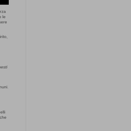
orza
o le
ssere
rito,
uesti
muni.
i
elli
 che