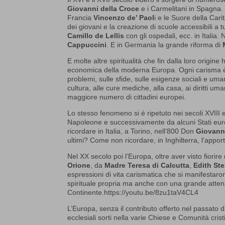
Giovanni della Croce
e i Carmelitani in Spagna.
Francia
Vincenzo de’ Paol
i e le Suore della Cari
dei giovani e la creazione di scuole accessibili a tu
Camillo de Lellis
con gli ospedali, ecc. in Italia
Cappuccini
. E in Germania la grande riforma di
E molte altre spiritualità che fin dalla loro origin
economica della moderna Europa. Ogni carisma è so
problemi, sulle sfide, sulle esigenze sociali e um
cultura, alle cure mediche, alla casa, ai diritti
maggiore numero di cittadini europei.
Lo stesso fenomeno si è ripetuto nei secoli XVIII 
Napoleone e successivamente da alcuni Stati europ
ricordare in Italia, a Torino, nell’800 Don
Giovann
ultimi? Come non ricordare, in Inghilterra, l’appo
Nel XX secolo poi l’Europa, oltre aver visto fiorire 
Orione
, da
Madre Teresa di Calcutta
,
Edith Ste
espressioni di vita carismatica che si manifestar
spirituale propria ma anche con una grande atten
Continente.https://youtu.be/8zu1taV4CL4
L’Europa, senza il contributo offerto nel passato da
ecclesiali sorti nella varie Chiese e Comunità cris