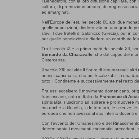
I Benedettini, con la loro diffusione capillare, con
cultura, di promozione umana, di progresso socia
ed emarginati.
Nell’Europa dell’est, nel secolo IX, altri due monaci,
quelle popolazioni, diedero vita ad una grande pr
slavi. I due fratelli di Salonicco (Grecia), pur i
per quelle popolazioni e diedero un contributo fond
Tra il secolo XI e la prima metà del secolo XII, so
Bernardo da Chiaravalle
, che dal ceppo del mo
Cistercense.
Il secolo XIII poi vide il fiorire di innumerevoli al
uomini carismatici, che pur localizzabili in una d
tutto il Continente e successivamente nel resto d
Fra essi eccelsero il movimento domenicano, ori
francescano, nato in Italia da
Francesco di Assi
spiritualità, riuscirono ad ispirare e promuovere
ma anche la filosofia, la letteratura, le scienze, le
europea che non avesse al suo interno docenti e al
Con l’avvento dell’Umanesimo e del Rinascimento 
determinante i movimenti carismatici precedenti, 
Il XVI e il XVII secolo videro il sorgere di numero