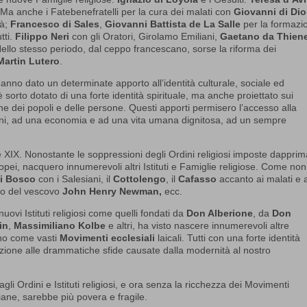
 Ma anche i Fatebenefratelli per la cura dei malati con
Giovanni di Dio
tà;
Francesco di Sales
,
Giovanni Battista de La Salle
per la formazi
tti.
Filippo Neri
con gli Oratori, Girolamo Emiliani,
Gaetano da Thien
. Nello stesso periodo, dal ceppo francescano, sorse la riforma dei
Martin Lutero
.
e hanno dato un determinate apporto all’identità culturale, sociale ed
rto dotato di una forte identità spirituale, ma anche proiettato sui
ane dei popoli e delle persone. Questi apporti permisero l’accesso alla
 umani, ad una economia e ad una vita umana dignitosa, ad un sempre
e XIX. Nonostante le soppressioni degli Ordini religiosi imposte dappri
ei, nacquero innumerevoli altri Istituti e Famiglie religiose. Come non
i Bosco
con i Salesiani, il
Cottolengo
, il
Cafasso
accanto ai malati e a
rto del vescovo
John Henry Newman,
ecc.
nuovi Istituti religiosi come quelli fondati da
Don Alberione
, da
Don
in
,
Massimiliano Kolbe
e altri, ha visto nascere innumerevoli altre
ono come vasti
Movimenti ecclesiali
laicali. Tutti con una forte identità
zione alle drammatiche sfide causate dalla modernità al nostro
gli Ordini e Istituti religiosi, e ora senza la ricchezza dei Movimenti
tiane, sarebbe più povera e fragile.