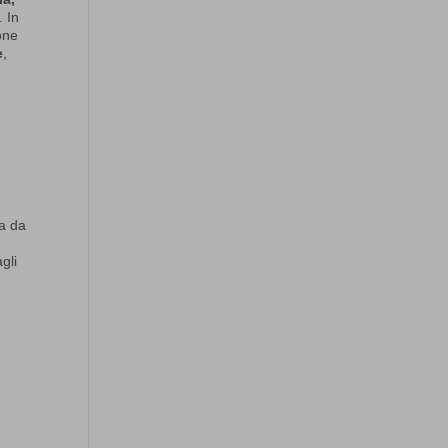
. In
one
e
,
ma da
gli