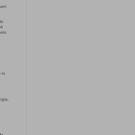
veri
to
li
beto
 in
ogia,
la,