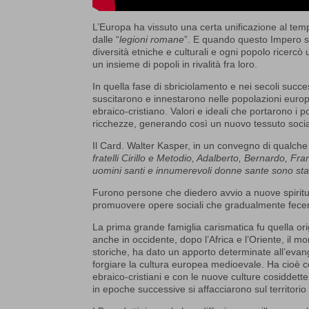
L’Europa ha vissuto una certa unificazione al tem
dalle “
legioni romane
”. E quando questo Impero si
diversità etniche e culturali e ogni popolo ricercò
un insieme di popoli in rivalità fra loro.
In quella fase di sbriciolamento e nei secoli succ
suscitarono e innestarono nelle popolazioni europee
ebraico-cristiano. Valori e ideali che portarono i 
ricchezze, generando così un nuovo tessuto sociale
Il Card. Walter Kasper, in un convegno di qualche 
fratelli Cirillo e Metodio, Adalberto, Bernardo, Fr
uomini santi e innumerevoli donne sante sono stati 
Furono persone che diedero avvio a nuove spiritualit
promuovere opere sociali che gradualmente fecero
La prima grande famiglia carismatica fu quella or
anche in occidente, dopo l’Africa e l’Oriente, il 
storiche, ha dato un apporto determinate all’eva
forgiare la cultura europea medioevale. Ha cioè con
ebraico-cristiani e con le nuove culture cosiddett
in epoche successive si affacciarono sul territori