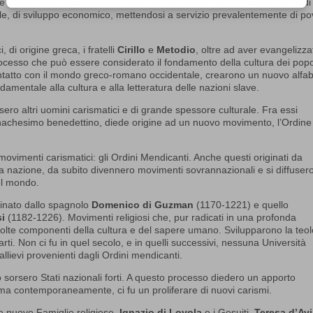
 le loro grandi Abbazie, crearono centri di spiritualità, ma anche centri di
le, di sviluppo economico, mettendosi a servizio prevalentemente di po
 di origine greca, i fratelli
Cirillo
e
Metodio
, oltre ad aver evangelizza
ocesso che può essere considerato il fondamento della cultura dei popo
n contatto con il mondo greco-romano occidentale, crearono un nuovo alfa
amentale alla cultura e alla letteratura delle nazioni slave.
rsero altri uomini carismatici e di grande spessore culturale. Fra essi
nachesimo benedettino, diede origine ad un nuovo movimento, l’Ordine
tri movimenti carismatici: gli Ordini Mendicanti. Anche questi originati da
ara nazione, da subito divennero movimenti sovrannazionali e si diffusero
el mondo.
ginato dallo spagnolo
Domenico di Guzman
(1170-1221) e quello
si
(1182-1226). Movimenti religiosi che, pur radicati in una profonda
 molte componenti della cultura e del sapere umano. Svilupparono la teol
 arti. Non ci fu in quel secolo, e in quelli successivi, nessuna Università
lievi provenienti dagli Ordini mendicanti.
sorsero Stati nazionali forti. A questo processo diedero un apporto
ma contemporaneamente, ci fu un proliferare di nuovi carismi.
se nuove Famiglie religiose.
Ignazio di Loyola
e i Gesuiti.
Teresa d’Avi