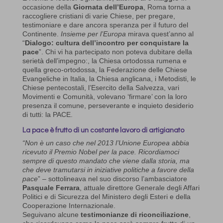
occasione della
Giornata dell’Europa
, Roma torna a
raccogliere cristiani di varie Chiese, per pregare,
testimoniare e dare ancora speranza per il futuro del
Continente.
Insieme per l’Europa
mirava quest’anno al
“
Dialogo: cultura dell’incontro per conquistare la
pace
”. Chi vi ha partecipato non poteva dubitare della
serietà dell’impegno:, la Chiesa ortodossa rumena e
quella greco-ortodossa, la Federazione delle Chiese
Evangeliche in Italia, la Chiesa anglicana, i Metodisti, le
Chiese pentecostali, l’Esercito della Salvezza, vari
Movimenti e Comunità, volevano ‘firmare’ con la loro
presenza il comune, perseverante e inquieto desiderio
di tutti: la PACE.
La pace è frutto di un costante lavoro di artigianato
“Non è un caso che nel 2013 l’Unione Europea abbia
ricevuto il Premio Nobel per la pace. Ricordiamoci
sempre di questo mandato che viene dalla storia, ma
che deve tramutarsi in iniziative politiche a favore della
pace
” – sottolineava nel suo discorso l’ambasciatore
Pasquale Ferrara
, attuale direttore Generale degli Affari
Politici e di Sicurezza del Ministero degli Esteri e della
Cooperazione Internazionale.
Seguivano alcune
testimonianze di riconciliazione
,