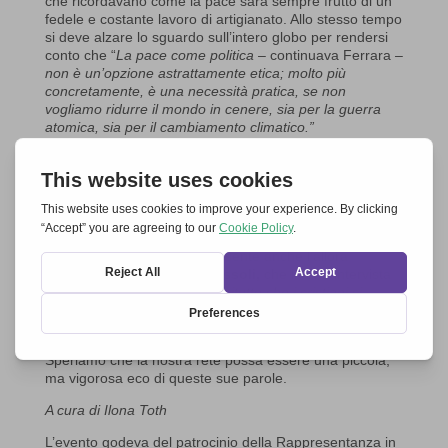
che ricordavano come la pace sarà sempre frutto di un
fedele e costante lavoro di artigianato. Allo stesso tempo
si deve alzare lo sguardo sull’intero globo per rendersi
conto che “
La pace come politica –
continuava Ferrara
–
non è un’opzione astrattamente etica; molto più
concretamente, è una necessità pratica, se non
vogliamo ridurre il mondo in cenere, sia per la guerra
atomica, sia per il cambiamento climatico.”
Preghiera e reti nel mondo cristiano
La preghiera ecumenica conclusiva ha visto unito nella
sua ricca diversità un piccolo popolo, rivolto verso Colui
che proprio quel giorno nella liturgia cattolica ripeteva:
„
Vi lascio la pace, vi do la mia pace.”
( Gv 14,27).
Il 24 marzo del 2017 era presente anche l’allora
europarlamentare
David Sassoli,
che in una intervista
sottolineava: “
Bisogna innanzitutto che i cristiani si
facciano sentire un po’ di più, e devono esserci reti nel
mondo cristiano che diano il testimone ad altri.”
Speriamo che la nostra rete possa essere una piccola,
ma vigorosa eco di queste sue parole.
A cura di Ilona Toth
L’evento godeva del patrocinio della Rappresentanza in