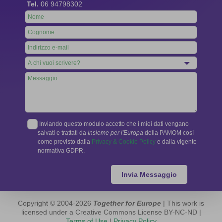
Tel.
06 94798302
Leave
this
field
blank
Inviando questo modulo accetto che i miei dati vengano
salvati e trattati da
Insieme per l'Europa
della PAMOM così
come previsto dalla
Privacy & Cookie Policy
e dalla vigente
normativa GDPR.
Invia Messaggio
Copyright © 2004-2026
Together for Europe
| This work is
licensed under a Creative Commons License BY-NC-ND |
Terms of Use
|
Privacy Policy