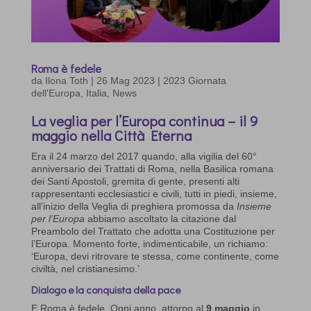
Roma è fedele
da
Ilona Toth
|
26 Mag 2023
|
2023 Giornata
dell'Europa
,
Italia
,
News
La veglia per l’Europa continua – il 9
maggio nella Città Eterna
Era il 24 marzo del 2017 quando, alla vigilia del 60°
anniversario dei Trattati di Roma, nella Basilica romana
dei Santi Apostoli, gremita di gente, presenti alti
rappresentanti ecclesiastici e civili, tutti in piedi, insieme,
all’inizio della Veglia di preghiera promossa da
Insieme
per l’Europa
abbiamo ascoltato la citazione dal
Preambolo del Trattato che adotta una Costituzione per
l’Europa. Momento forte, indimenticabile, un richiamo:
‘Europa, devi ritrovare te stessa, come continente, come
civiltà, nel cristianesimo.’
Dialogo e la conquista della pace
E Roma è fedele. Ogni anno, attorno al
9 maggio
in