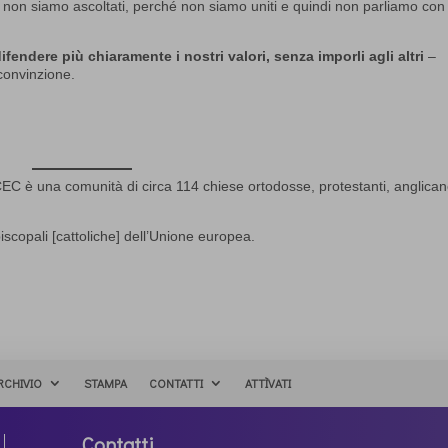
ani non siamo ascoltati, perché non siamo uniti e quindi non parliamo co
endere più chiaramente i nostri valori, senza imporli agli altri
–
 convinzione.
 è una comunità di circa 114 chiese ortodosse, protestanti, anglican
pali [cattoliche] dell’Unione europea.
RCHIVIO
STAMPA
CONTATTI
ATTÌVATI
Contatti