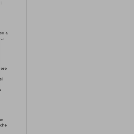
i
ese a
 ci
mere
si
o
no
 che