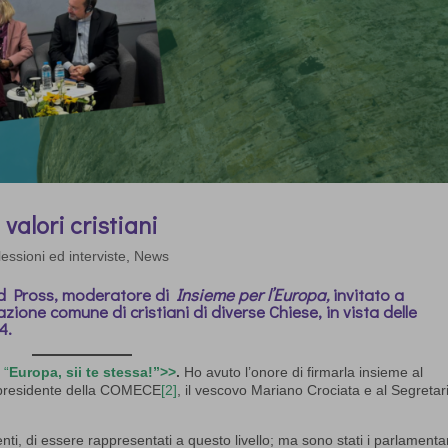
valori cristiani
lessioni ed interviste
,
News
d Pross
, moderatore di
Insieme per l’Europa,
invitato a
zione comune di cristiani di diverse Chiese, in vista delle
4.
e
“
Europa, sii te stessa!”>>
.
Ho avuto l’onore di firmarla insieme al
al presidente della COMECE
[2]
, il vescovo Mariano Crociata e al Segretar
nti, di essere rappresentati a questo livello; ma sono stati i parlamenta