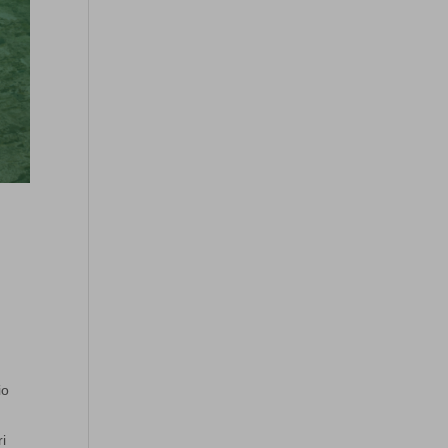
io
ri