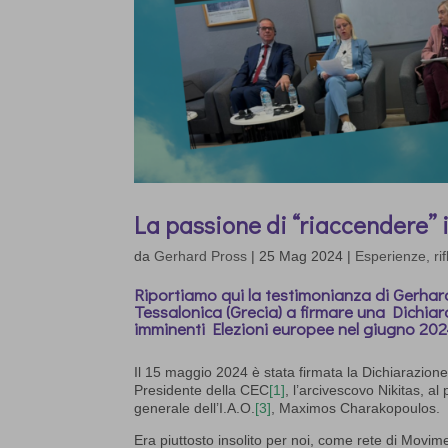
La passione di “riaccendere” i 
da
Gerhard Pross
|
25 Mag 2024
|
Esperienze, rif
Riportiamo qui la
testimonianza di Gerhar
Tessalonica (Grecia) a firmare una Dichiara
imminenti Elezioni europee nel giugno 202
Il 15 maggio 2024 è stata firmata la Dichiarazion
Presidente della CEC
[1]
, l’arcivescovo Nikitas, 
generale dell’I.A.O.
[3]
, Maximos Charakopoulos.
Era piuttosto insolito per noi, come rete di Movime