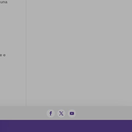
n una
e e