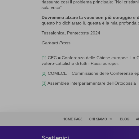
riassunto così il problema principale: “Noi cristi
sola voce”.
Dovremmo alzare la voce con più coraggio e dif
questo ho dichiarato lì, questa è la mia profonda
Tessalonica, Pentecoste 2024
Gerhard Pro
ss
[1]
CEC = Conferenza delle Chiese europee. La CEC
vetero-cattoliche di tutti i Paesi europei.
[2]
COMECE = Commissione delle Conferenze episco
[3]
Assemblea interparlamentare dell’Ortodossia
HOME PAGE
CHI SIAMO
BLOG
A
Sostienici