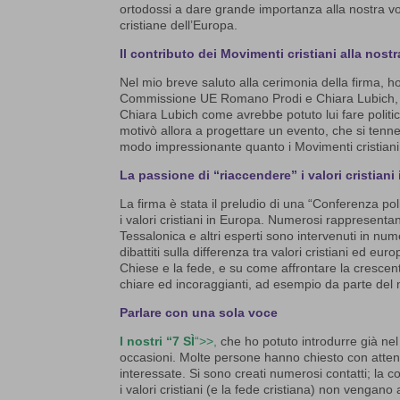
ortodossi a dare grande importanza alla nostra v
cristiane dell’Europa.
Il contributo dei Movimenti cristiani alla nost
Nel mio breve saluto alla cerimonia della firma, ho
Commissione UE Romano Prodi e Chiara Lubich, la 
Chiara Lubich come avrebbe potuto lui fare politica
motivò allora a progettare un evento, che si tenn
modo impressionante quanto i Movimenti cristiani 
La passione di “riaccendere” i valori cristiani
La firma è stata il preludio di una “Conferenza pol
i valori cristiani in Europa. Numerosi rappresentanti
Tessalonica e altri esperti sono intervenuti in nu
dibattiti sulla differenza tra valori cristiani ed e
Chiese e la fede, e su come affrontare la crescent
chiare ed incoraggianti, ad esempio da parte del 
Parlare con una sola voce
I nostri “7 SÌ
“>>,
che ho potuto introdurre già nel
occasioni. Molte persone hanno chiesto con atte
interessate. Si sono creati numerosi contatti; la
i valori cristiani (e la fede cristiana) non vengano