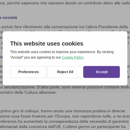
oce, perché sapevano che stavamo dando un contributo attivo alle radic
ra società
 potuto fare riferimento alla conversazione tra l’allora Presidente della
fondatrice del Movimento dei Focolari. In quell’occasione, Prodi chi
 cristiana, se i cristiani stessi non avessero alzato la loro voce. Chiara
e poi nel maggio 2004, dal tema “
Insieme per l’Europa
” e che mostrò in
contribuiscano con il loro impegno alla nostra società.
 in Europa
itica internazionale” di due giorni a Tessalonica, con l’obiettivo di espri
 delle Chiese citate, politici di Paesi europei, professori universitari di
merose sessioni plenarie. A volte c’erano posizioni controverse, con acce
uropei, sul perché il Documento sul futuro dell’UE non menziona affatto le
e secolarizzazione. D’altra parte, sono emerse posizioni cristiane molt
ministro della Cultura albanese.
 primo giro di colloqui, hanno avuto una risonanza positiva in diverse
nzione cosa fosse
Insieme per l’Europa,
non sapendone nulla, e ne era
 conferenza ha aumentato la consapevolezza della necessità di garantire
 allontanati dalla coscienza dell’UE. L’ultimo giorno un partecipante ha