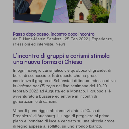
Passo dopo passo, incontro dopo incontro
da
P. Hans-Martin Samietz
|
25 Feb 2022
|
Esperienze,
riflessioni ed interviste
,
News
L’incontro di gruppi e carismi stimola
una nuova forma di Chiesa
In ogni risveglio carismatico c’è qualcosa di grande, di
bello, di sconosciuto. È di questo che ha preso
coscienza il gruppo di Schönstatt di lingua tedesca attivo
in
Insieme per l’Europa
nel fine settimana del 19-20
febbraio 2022 ad Augusta ed a Monaco. Il gruppo si è
avventurato a bussare ed entrare in incontri di
generazioni e di carismi.
Venerdì pomeriggio abbiamo visitato la “Casa di
Preghiera” di Augsburg. Il luogo di preghiera al primo
piano è inondato di luce e centrato su una piccola croce
di legno appesa al soffitto, su uno sfondo bianco.