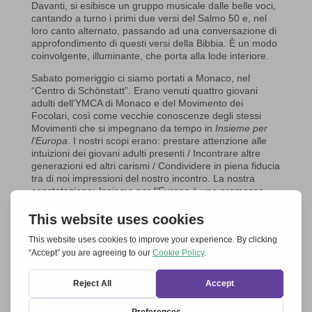
Davanti, si esibisce un gruppo musicale dalle belle voci,
cantando a turno i primi due versi del Salmo 50 e, nel
loro canto alternato, passando ad una conversazione di
approfondimento di questi versi della Bibbia. È un modo
coinvolgente, illuminante, che porta alla lode interiore.
Sabato pomeriggio ci siamo portati a Monaco, nel
“Centro di Schönstatt”. Erano venuti quattro giovani
adulti dell’YMCA di Monaco e del Movimento dei
Focolari, così come vecchie conoscenze degli stessi
Movimenti che si impegnano da tempo in
Insieme per
l’Europa
. I nostri scopi erano: prestare attenzione alle
intuizioni dei giovani adulti presenti / Incontrare altre
generazioni ed altri carismi / Condividere in piena fiducia
tra di noi impressioni del nostro incontro. La nostra
constatazione:
Insieme per l’Europa
è una promessa
che ci permette di scoprire una nuova forma di Chiesa.
Ognuno di questi Movimenti è una luce accesa dallo
Spirito Santo. Quando essi si ritrovano, diventa visibile
una terra inesplorata, una Chiesa che si costruisce dalle
Chiese, passo dopo passo, incontro dopo incontro.
Domenica, nelle sale della Chiesa cristiana “Vineyard
Monaco”, abbiamo assistito a persone che
raccontavano le loro storie di un Dio che agisce