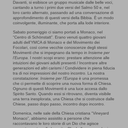
Davanti, si esibisce un gruppo musicale dalle belle voci,
cantando a turno i primi due versi del Salmo 50 e, nel
loro canto alternato, passando ad una conversazione di
approfondimento di questi versi della Bibbia. È un modo
coinvolgente, illuminante, che porta alla lode interiore.
Sabato pomeriggio ci siamo portati a Monaco, nel
“Centro di Schönstatt”. Erano venuti quattro giovani
adulti dell’YMCA di Monaco e del Movimento dei
Focolari, così come vecchie conoscenze degli stessi
Movimenti che si impegnano da tempo in
Insieme per
l’Europa
. I nostri scopi erano: prestare attenzione alle
intuizioni dei giovani adulti presenti / Incontrare altre
generazioni ed altri carismi / Condividere in piena fiducia
tra di noi impressioni del nostro incontro. La nostra
constatazione:
Insieme per l’Europa
è una promessa
che ci permette di scoprire una nuova forma di Chiesa.
Ognuno di questi Movimenti è una luce accesa dallo
Spirito Santo. Quando essi si ritrovano, diventa visibile
una terra inesplorata, una Chiesa che si costruisce dalle
Chiese, passo dopo passo, incontro dopo incontro.
Domenica, nelle sale della Chiesa cristiana “Vineyard
Monaco”, abbiamo assistito a persone che
raccontavano le loro storie di un Dio che agisce