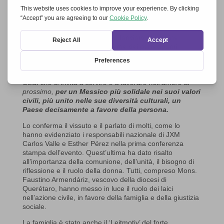
comunione, d’evangelizzazione all’interno della Chiesa
per “uscire insieme” e collaborare nella costruzione di
una nuova società.
Cosí dice il
Manifesto Finale
, lanciato al termine
dell’evento e ratificato dalle firme dei partecipanti
(fissate in un astriscia di tela di 20 metri):
Vogliamo
essere persone che aspirano ad essere seme di un
popolo nuovo, là dove vivono e si incontrano, spinti da
Colui che ci invita a servire e a lavorare nell’amore al
prossimo,
per un Messico più solidale nei suoi valori
civili, più unito nelle sue diversità culturali, un
Paese decisamente a favore della persona.
Lo conferma il vissuto e il parlato di molti, come lo
hanno evidenziato i responsabili nazionale di JXM
Carlos Valle e Esther Pérez nella prima conferenza
stampa dell’evento. Quest’ultima ha dato risalto
all’importanza della comunione, dell’unità, il bisogno di
riflessione e il ruolo della donna. Tutti, compreso Mons.
Faustino Armendáriz, vescovo della diocesi di
Querétaro, hanno messo in luce il ruolo dei laici
nell’azione civile, in favore della famiglia e della giustizia
sociale.
La famiglia è stato anche il ‘Leitmotiv’ del forte