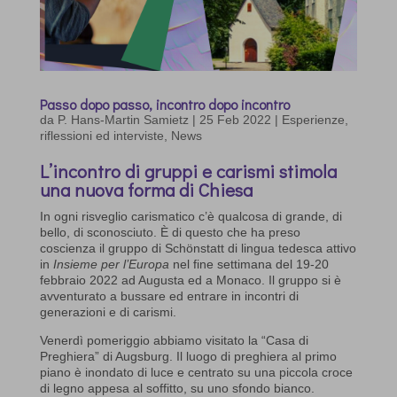
Passo dopo passo, incontro dopo incontro
da
P. Hans-Martin Samietz
|
25 Feb 2022
|
Esperienze,
riflessioni ed interviste
,
News
L’incontro di gruppi e carismi stimola
una nuova forma di Chiesa
In ogni risveglio carismatico c’è qualcosa di grande, di
bello, di sconosciuto. È di questo che ha preso
coscienza il gruppo di Schönstatt di lingua tedesca attivo
in
Insieme per l’Europa
nel fine settimana del 19-20
febbraio 2022 ad Augusta ed a Monaco. Il gruppo si è
avventurato a bussare ed entrare in incontri di
generazioni e di carismi.
Venerdì pomeriggio abbiamo visitato la “Casa di
Preghiera” di Augsburg. Il luogo di preghiera al primo
piano è inondato di luce e centrato su una piccola croce
di legno appesa al soffitto, su uno sfondo bianco.