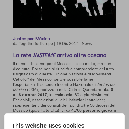
Juntos por México
da
TogetherforEurope
|
19 Dic 2017
|
News
La rete
INSIEME
arriva oltre oceano
Il nome – Insieme per il Messico – dice molto, ma non
dice tutto. Forse non si riuscirà a comprendere del tutto
il significato di questa “Unione Nazionale di Movimenti
Cattolici” del Messico, però è possibile farne
l’esperienza. Il secondo Incontro Nazionale di
Juntos por
México
(JXM), realizzato nella Città di Querétaro,
dal 6
all’8 ottobre 2017
, lo testimonia. 60 o più Movimenti
Ecclesiali, Associazioni di laici, istituzioni cattoliche;
rappresentanti dei consigli dei laici di oltre 90 diocesi del
Messico (quasi la totalità), circa
4.700 persone, giovani
e adulti “insieme per…
” Per
un Messico fraterno, per
una società illuminata, risanata, rinnovata con i
valori del Vangelo, dell’Amore.
Un spazio di dialogo, di