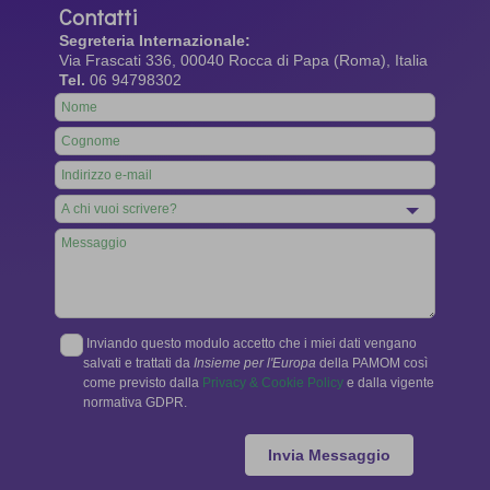
Contatti
Segreteria Internazionale:
Via Frascati 336, 00040 Rocca di Papa (Roma), Italia
Tel.
06 94798302
Leave
this
field
blank
Inviando questo modulo accetto che i miei dati vengano
salvati e trattati da
Insieme per l'Europa
della PAMOM così
come previsto dalla
Privacy & Cookie Policy
e dalla vigente
normativa GDPR.
Invia Messaggio