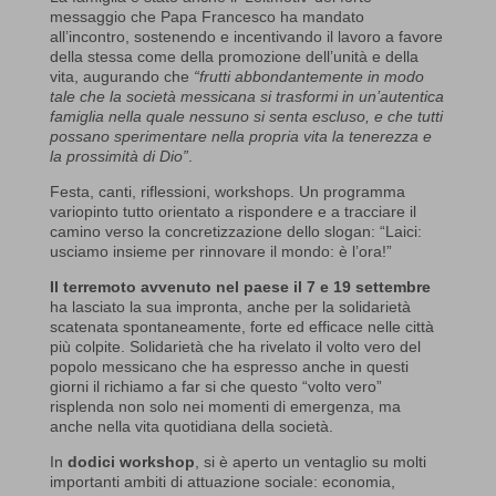
messaggio che Papa Francesco ha mandato
all’incontro, sostenendo e incentivando il lavoro a favore
della stessa come della promozione dell’unità e della
vita, augurando che
“frutti abbondantemente in modo
tale che la società messicana si trasformi in un’autentica
famiglia nella quale nessuno si senta escluso, e che tutti
possano sperimentare nella propria vita la tenerezza e
la prossimità di Dio”
.
Festa, canti, riflessioni, workshops. Un programma
variopinto tutto orientato a rispondere e a tracciare il
camino verso la concretizzazione dello slogan: “Laici:
usciamo insieme per rinnovare il mondo: è l’ora!”
Il terremoto avvenuto nel paese il 7 e 19 settembre
ha lasciato la sua impronta, anche per la solidarietà
scatenata spontaneamente, forte ed efficace nelle città
più colpite. Solidarietà che ha rivelato il volto vero del
popolo messicano che ha espresso anche in questi
giorni il richiamo a far si che questo “volto vero”
risplenda non solo nei momenti di emergenza, ma
anche nella vita quotidiana della società.
In
dodici workshop
, si è aperto un ventaglio su molti
importanti ambiti di attuazione sociale: economia,