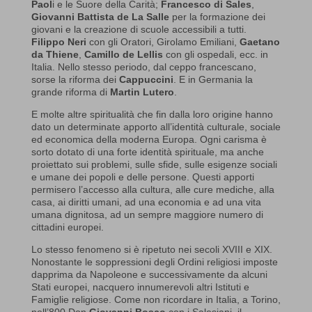
Paol
i e le Suore della Carità;
Francesco di Sales
,
Giovanni Battista de La Salle
per la formazione dei
giovani e la creazione di scuole accessibili a tutti.
Filippo Neri
con gli Oratori, Girolamo Emiliani,
Gaetano
da Thiene
,
Camillo de Lellis
con gli ospedali, ecc. in
Italia. Nello stesso periodo, dal ceppo francescano,
sorse la riforma dei
Cappuccini
. E in Germania la
grande riforma di
Martin Lutero
.
E molte altre spiritualità che fin dalla loro origine hanno
dato un determinate apporto all’identità culturale, sociale
ed economica della moderna Europa. Ogni carisma è
sorto dotato di una forte identità spirituale, ma anche
proiettato sui problemi, sulle sfide, sulle esigenze sociali
e umane dei popoli e delle persone. Questi apporti
permisero l’accesso alla cultura, alle cure mediche, alla
casa, ai diritti umani, ad una economia e ad una vita
umana dignitosa, ad un sempre maggiore numero di
cittadini europei.
Lo stesso fenomeno si è ripetuto nei secoli XVIII e XIX.
Nonostante le soppressioni degli Ordini religiosi imposte
dapprima da Napoleone e successivamente da alcuni
Stati europei, nacquero innumerevoli altri Istituti e
Famiglie religiose. Come non ricordare in Italia, a Torino,
nell’800 Don
Giovanni Bosco
con i Salesiani, il