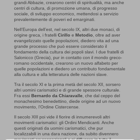
grandi Abbazie, crearono centri di spiritualità, ma anche
centri di cultura, di promozione umana, di progresso
sociale, di sviluppo economico, mettendosi a servizio
prevalentemente di poveri ed emarginati.
Nell’Europa dell’est, nel secolo IX, altri due monaci, di
origine greca, i fratelli
Cirillo
e
Metodio
, oltre ad aver
evangelizzato quelle popolazioni, diedero vita ad una
grande processo che può essere considerato il
fondamento della cultura dei popoli slavi. I due fratelli di
Salonicco (Grecia), pur in contatto con il mondo greco-
romano occidentale, crearono un nuovo alfabeto per
quelle popolazioni e diedero un contributo fondamentale
alla cultura e alla letteratura delle nazioni slave.
Tra il secolo XI e la prima metà del secolo XII, sorsero
altri uomini carismatici e di grande spessore culturale.
Fra essi
Bernardo da Chiaravalle
, che dal ceppo del
monachesimo benedettino, diede origine ad un nuovo
movimento, l’Ordine Cistercense.
Il secolo XIII poi vide il fiorire di innumerevoli altri
movimenti carismatici: gli Ordini Mendicanti. Anche
questi originati da uomini carismatici, che pur
localizzabili in una dara nazione, da subito divennero
movimenti sovrannazionali e si diffusero in tutto il