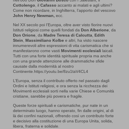
Cottolengo
, il
Cafasso
accanto ai malati e agli ultimi?
Come non ricordare, in Inghilterra, l’apporto del vescovo
John Henry Newman,
ecc.
Nel XX secolo poi l’Europa, oltre aver visto fiorire nuovi
Istituti religiosi come quelli fondati da
Don Alberione
, da
Don Orione
, da
Madre Teresa di Calcutta
,
Edith
Stein
,
Massimiliano Kolbe
e altri, ha visto nascere
innumerevoli altre espressioni di vita carismatica che si
manifestarono come vasti
Movimenti ecclesiali
laicali.
Tutti con una forte identità spirituale propria ma anche
con una grande attenzione alle drammatiche sfide
causate dalla modernità al nostro
Continente.https://youtu.be/8zu1taV4CL4
L’Europa, senza il contributo offerto nel passato dagli
Ordini e Istituti religiosi, e ora senza la ricchezza dei
Movimenti ecclesiali sorti nella varie Chiese e Comunità
cristiane, sarebbe più povera e fragile.
Queste forze spirituali e carismatiche, pur nate in un
determinato luogo, hanno operato, fin dalle origini, al di
là dei confini nazionali, offrendo così un contributo forte
e decisivo alla costituzione di una Europa Unita, solida,
libera, fraterna e solidale.