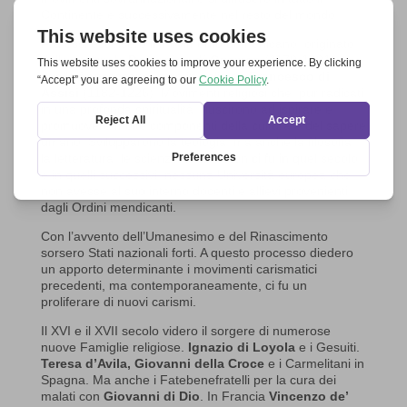
Continente e successivamente nel resto del mondo.
Fra essi eccelsero il movimento domenicano, originato
dallo spagnolo
Domenico di Guzman
(1170-1221) e
quello francescano, nato in Italia da
Francesco di
Assisi
(1182-1226). Movimenti religiosi che, pur radicati
in una profonda spiritualità, riuscirono ad ispirare e
promuovere molte componenti della cultura e del sapere
umano. Svilupparono la teologia, ma anche la filosofia,
la letteratura, le scienze, le arti. Non ci fu in quel secolo,
e in quelli successivi, nessuna Università europea che
non avesse al suo interno docenti e allievi provenienti
dagli Ordini mendicanti.
Con l’avvento dell’Umanesimo e del Rinascimento
sorsero Stati nazionali forti. A questo processo diedero
un apporto determinante i movimenti carismatici
precedenti, ma contemporaneamente, ci fu un
proliferare di nuovi carismi.
Il XVI e il XVII secolo videro il sorgere di numerose
nuove Famiglie religiose.
Ignazio di Loyola
e i Gesuiti.
Teresa d’Avila, Giovanni della Croce
e i Carmelitani in
Spagna. Ma anche i Fatebenefratelli per la cura dei
malati con
Giovanni di Dio
. In Francia
Vincenzo de’