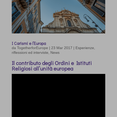
I Carismi e l’Europa
da
TogetherforEurope
|
23 Mar 2017
|
Esperienze,
riflessioni ed interviste
,
News
Il contributo degli Ordini e Istituti
Religiosi all’unità europea