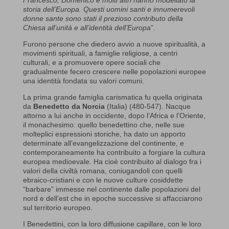
storia dell’Europa. Questi uomini santi e innumerevoli
donne sante sono stati il prezioso contributo della
Chiesa all’unità e all’identità dell’Europa
”.
Furono persone che diedero avvio a nuove spiritualità, a
movimenti spirituali, a famiglie religiose, a centri
culturali, e a promuovere opere sociali che
gradualmente fecero crescere nelle popolazioni europee
una identità fondata su valori comuni.
La prima grande famiglia carismatica fu quella originata
da
Benedetto da Norcia
(Italia) (480-547). Nacque
attorno a lui anche in occidente, dopo l’Africa e l’Oriente,
il monachesimo: quello benedettino che, nelle sue
molteplici espressioni storiche, ha dato un apporto
determinate all’evangelizzazione del continente, e
contemporaneamente ha contribuito a forgiare la cultura
europea medioevale. Ha cioè contribuito al dialogo fra i
valori della civiltà romana, coniugandoli con quelli
ebraico-cristiani e con le nuove culture cosiddette
“barbare” immesse nel continente dalle popolazioni del
nord e dell’est che in epoche successive si affacciarono
sul territorio europeo.
I Benedettini, con la loro diffusione capillare, con le loro