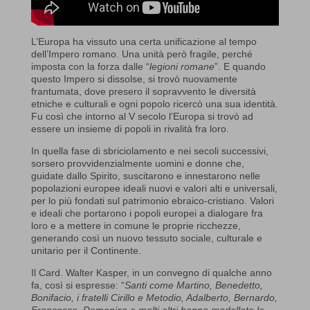
L’Europa ha vissuto una certa unificazione al tempo
dell’Impero romano. Una unità però fragile, perché
imposta con la forza dalle “
legioni romane
”. E quando
questo Impero si dissolse, si trovò nuovamente
frantumata, dove presero il sopravvento le diversità
etniche e culturali e ogni popolo ricercò una sua identità.
Fu così che intorno al V secolo l’Europa si trovò ad
essere un insieme di popoli in rivalità fra loro.
In quella fase di sbriciolamento e nei secoli successivi,
sorsero provvidenzialmente uomini e donne che,
guidate dallo Spirito, suscitarono e innestarono nelle
popolazioni europee ideali nuovi e valori alti e universali,
per lo più fondati sul patrimonio ebraico-cristiano. Valori
e ideali che portarono i popoli europei a dialogare fra
loro e a mettere in comune le proprie ricchezze,
generando così un nuovo tessuto sociale, culturale e
unitario per il Continente.
Il Card. Walter Kasper, in un convegno di qualche anno
fa, così si espresse: “
Santi come Martino, Benedetto,
Bonifacio, i fratelli Cirillo e Metodio, Adalberto, Bernardo,
Francesco, Domenico e molti altri hanno modellato la