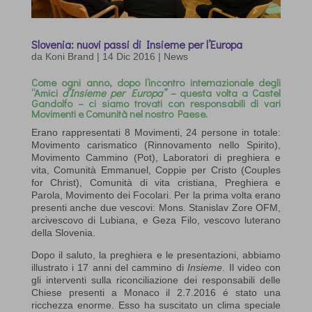
Slovenia: nuovi passi di Insieme per l’Europa
da
Koni Brand
|
14 Dic 2016
|
News
Come ogni anno, dopo l’incontro internazionale degli
“Amici
d’Insieme per Europa” –
questa volta a Castel
Gandolfo –
ci siamo trovati con responsabili di vari
Movimenti e Comunità nel nostro Paese.
Erano rappresentati 8 Movimenti, 24 persone in totale:
Movimento carismatico (Rinnovamento nello Spirito),
Movimento Cammino (Pot), Laboratori di preghiera e
vita, Comunità Emmanuel, Coppie per Cristo (Couples
for Christ), Comunità di vita cristiana, Preghiera e
Parola, Movimento dei Focolari. Per la prima volta erano
presenti anche due vescovi: Mons. Stanislav Zore OFM,
arcivescovo di Lubiana, e Geza Filo, vescovo luterano
della Slovenia.
Dopo il saluto, la preghiera e le presentazioni, abbiamo
illustrato i 17 anni del cammino di
Insieme
. Il video con
gli interventi sulla riconciliazione dei responsabili delle
Chiese presenti a Monaco il 2.7.2016 é stato una
ricchezza enorme. Esso ha suscitato un clima speciale