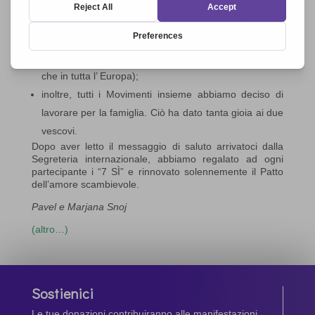
lavorare insieme per la riconciliazione del popolo
sloveno che sente ancora il grosso peso del passato
(dopo la Seconda Guerra Mondiale in Slovenia sono
state uccise 200.000 persone senza processo, più
che in tutta l’ Europa);
inoltre, tutti i Movimenti insieme abbiamo deciso di
lavorare per la famiglia. Ciò ha dato tanta gioia ai due
vescovi.
Dopo aver letto il messaggio di saluto arrivatoci dalla
Segreteria internazionale, abbiamo regalato ad ogni
partecipante i “7 SÌ” e rinnovato solennemente il Patto
dell’amore scambievole.
Pavel e Marjana Snoj
(altro…)
Sostienici
Le tue donazioni contribuiranno alle manifestazioni,