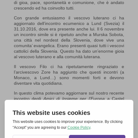
di gioa, pace, spontaneità e comunione, che è andato
crescendo ed ha coinvolto tutti.
Con grande entusiasmo il vescovo luterano ci ha
aggiornato dell’incontro ecumenico a Lund (Svezia) il
31.10.2016, dove era presente anche lui. Il 6 novembre
un incontro simile si è ripetuto anche a Murska Sobota,
una città nel nordest della Slovenia, dove vive una
comunita’ evangelica. Erano presenti quasi tutti i vescovi
cattolici della Slovenia. Questo ha dato un’enorme gioia
al vescovo luterano e alla comunità luterana.
Il vescovo Filo ci ha ripetutamente ringraziato e
l’arcivescovo Zore ha aggiunto che questi incontri (a
Monaco, a Lund…) sono momenti forti e devono
diventare vita quotidiana.
In questo clima potevamo aggiornare sul nostro recente
incontro degli
Amici di Insieme per l’Europa
a Castel
Gandolfo e offrire le nostre proposte per il futuro:
una veglia di preghiera il 24 marzo 2017 in
ooccasione del 60° anniversario dei ‘Trattati di Roma’,
inizio dell’integrazione europea;