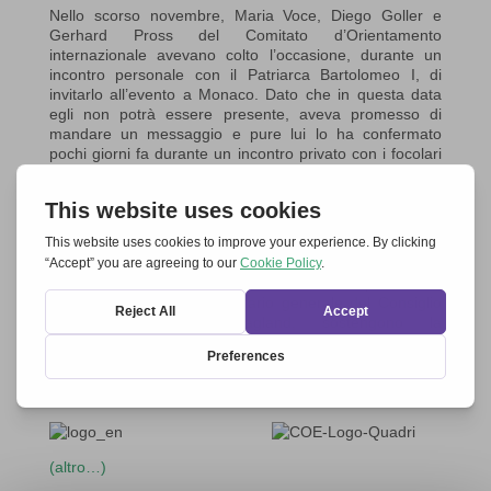
Nello scorso novembre, Maria Voce, Diego Goller e
Gerhard Pross del Comitato d’Orientamento
internazionale avevano colto l’occasione, durante un
incontro personale con il Patriarca Bartolomeo I, di
invitarlo all’evento a Monaco. Dato che in questa data
egli non potrà essere presente, aveva promesso di
mandare un messaggio e pure lui lo ha confermato
pochi giorni fa durante un incontro privato con i focolari
di Istanbul.
Ambedue i Leader di Chiese apprezzano e sostengono
il lavoro delle Comunità e Movimenti spirituali e
appoggiano l’iniziativa
Insieme per l’Europa.
Anche il Presidente della Commissione Europea, Jean-
Claude Juncker, e il Segretario generale del Consiglio
d’Europa, Thorbjørn Jagland, sostengono la
Manifestazione, accordando il loro patrocinio.
Per più informazioni: download
Video-Messaggio
Papa e Patriarca 20160426 IT
(altro…)