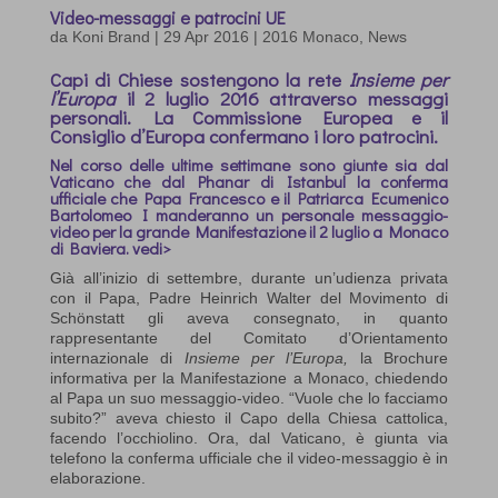
Video-messaggi e patrocini UE
da
Koni Brand
|
29 Apr 2016
|
2016 Monaco
,
News
Capi di Chiese sostengono la rete
Insieme per
l’Europa
il 2 luglio 2016 attraverso messaggi
personali. La Commissione Europea e il
Consiglio d’Europa confermano i loro patrocini.
Nel corso delle ultime settimane sono giunte sia dal
Vaticano che dal Phanar di Istanbul la conferma
ufficiale che Papa Francesco e il Patriarca Ecumenico
Bartolomeo I manderanno un personale messaggio-
video per la grande Manifestazione il 2 luglio a Monaco
di Baviera.
vedi>
Già all’inizio di settembre, durante un’udienza privata
con il Papa, Padre Heinrich Walter del Movimento di
Schönstatt gli aveva consegnato, in quanto
rappresentante del Comitato d’Orientamento
internazionale di
Insieme per l’Europa,
la Brochure
informativa per la Manifestazione a Monaco, chiedendo
al Papa un suo messaggio-video. “Vuole che lo facciamo
subito?” aveva chiesto il Capo della Chiesa cattolica,
facendo l’occhiolino. Ora, dal Vaticano, è giunta via
telefono la conferma ufficiale che il video-messaggio è in
elaborazione.