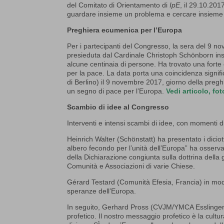
del Comitato di Orientamento di
IpE
, il 29.10.201
guardare insieme un problema e cercare insieme l
Preghiera ecumenica per l’Europa
Per i partecipanti del Congresso, la sera del 9
presieduta dal Cardinale Christoph Schönborn insi
alcune centinaia di persone. Ha trovato una fort
per la pace. La data porta una coincidenza signific
di Berlino) il 9 novembre 2017, giorno della pre
un segno di pace per l’Europa.
Vedi articolo, fo
Scambio di idee al Congresso
Interventi e intensi scambi di idee, con momenti 
Heinrich Walter (Schönstatt) ha presentato i diciot
albero fecondo per l’unità dell’Europa” ha osserva
della Dichiarazione congiunta sulla dottrina della 
Comunità e Associazioni di varie Chiese.
Gérard Testard (Comunità Efesia, Francia) in modo s
speranze dell’Europa.
In seguito, Gerhard Pross (CVJM/YMCA Esslingen) h
profetico. Il nostro messaggio profetico è la cultu