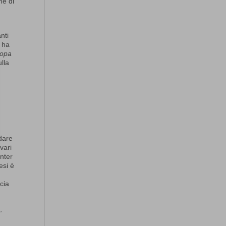
me di
nti
, ha
ropa
lla
dare
vari
nter
esi è
l
cia
,