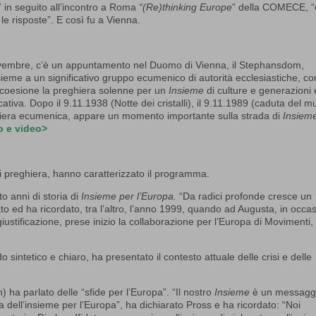
7 in seguito all’incontro a Roma
“(Re)thinking Europe
” della COMECE, “
e risposte”. E così fu a Vienna.
 novembre, c’è un appuntamento nel Duomo di Vienna, il Stephansdom,
eme a un significativo gruppo ecumenico di autorità ecclesiastiche, co
e coesione la preghiera solenne per un
Insieme
di culture e generazioni 
ativa. Dopo il 9.11.1938 (Notte dei cristalli), il 9.11.1989 (caduta del m
ghiera ecumenica, appare un momento importante sulla strada di
Insiem
to e video>
di preghiera, hanno caratterizzato il programma.
to anni di storia di
Insieme per l’Europa.
“Da radici profonde cresce un
to ed ha ricordato, tra l’altro, l’anno 1999, quando ad Augusta, in occa
giustificazione, prese inizio la collaborazione per l’Europa di Movimenti,
intetico e chiaro, ha presentato il contesto attuale delle crisi e delle
a parlato delle “sfide per l’Europa”. “Il nostro
Insieme
è un messagg
ra dell’insieme per l’Europa”, ha dichiarato Pross e ha ricordato: “Noi