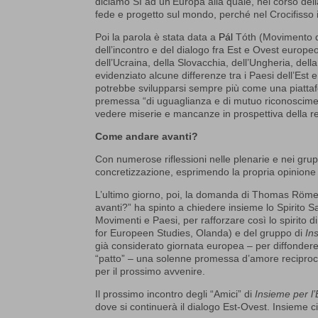
diciamo SÌ ad un’Europa alla quale, nel corso della 
fede e progetto sul mondo, perché nel Crocifisso il 
Poi la parola è stata data a
Pál
Tóth
(Movimento d
dell’incontro e del dialogo fra Est e Ovest europ
dell’Ucraina, della Slovacchia, dell’Ungheria, dell
evidenziato alcune differenze tra i Paesi dell’Est 
potrebbe svilupparsi sempre più come una piattaf
premessa “di uguaglianza e di mutuo riconoscime
vedere miserie e mancanze in prospettiva della r
Come andare avanti?
Con numerose riflessioni nelle plenarie e nei grupp
concretizzazione, esprimendo la propria opinione 
L’ultimo giorno, poi, la domanda di Thomas Rö
avanti?” ha spinto a chiedere insieme lo Spirito Sant
Movimenti e Paesi, per rafforzare così lo spirito d
for Europeen Studies, Olanda) e del gruppo di
In
già considerato giornata europea – per diffondere
“patto” – una solenne promessa d’amore reciproco
per il prossimo avvenire.
Il prossimo incontro degli “Amici” di
Insieme per l
dove si continuerà il dialogo Est-Ovest. Insieme 