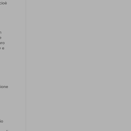
cioè
n
e
uro
e
e
sione
io