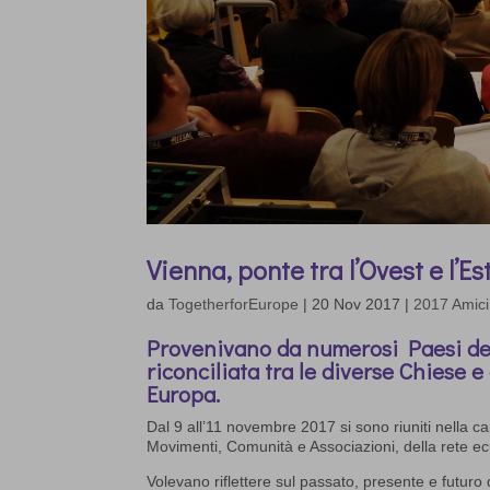
Vienna, ponte tra l’Ovest e l’Es
da
TogetherforEurope
|
20 Nov 2017
|
2017 Amici
Provenivano da numerosi Paesi del
riconciliata tra le diverse Chiese e
Europa.
Dal 9 all’11 novembre 2017 si sono riuniti nella c
Movimenti, Comunità e Associazioni, della rete 
Volevano riflettere sul passato, presente e futuro