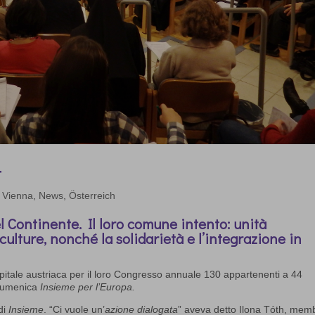
t
 Vienna
,
News
,
Österreich
 Continente. Il loro comune intento: unità
 culture, nonché la solidarietà e l’integrazione in
apitale austriaca per il loro Congresso annuale 130 appartenenti a 44
ecumenica
Insieme per l’Europa.
 di
Insieme
. “Ci vuole un’
azione dialogata
” aveva detto Ilona Tóth, mem