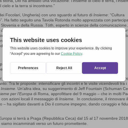
storia, Dio ha affidato una vocazione: l’insieme di cielo e terra, l’insie
cielo e la terra si incontrano.”
ei Focolari, Ungheria) con uno sguardo al futuro di
Insieme
: “Cultura
eo”. Ha fatto seguito una Tavola Rotonda molto apprezzata con partecipa
a Slovenia e della Russia.
Tóth
, esperto in scienze della comunicazione
e dell’Ovest, osando lanciare a conclusione una sfida: “
Insieme per l’Eu
orma di dialogo e persino come una scuola di dialogo intraeuropeo”. Su
nto potrebbe svilupparsi un nuovo tipo di
discorso sapienziale
, che fa
edenzione e della resurrezione.”
i, i presenti erano invitati a partecipare attivamente al processo di
e le proprie esperienze.
mer (CVJM/YMCA Monaco) e Suor Vernita Weiss (Schönstatt): “Come an
o. Tra le proposte: intensificare gli incontri e le visite vicendevoli tra i 
i
Insieme
. Un’altra idea, su suggerimento di Jeff Fountain (Schuman Ce
sieme per l’Europa
di Roma, approfittare del 9 maggio – che in molti Pa
 con azioni locali il messaggio di
Insieme
. In conclusione, il rinnovare i
 – ha sigillato davanti a Dio il comune impegno, dando coraggio e fidu
’Europa
si terrà a Praga (Repubblica Ceca) dal 15 al 17 novembre 2018
ci siamo incamminati verso un futuro promettente.