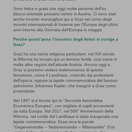
Sono felice e grato che oggi molte persone dell’ex
blocco orientale possano venire in Austria. Ci sono stati
anche incontri meravigliosi qui a Graz nel corso degli
incontri internazionali di
Insieme per l’Europa
degli ultimi
anni intorno alla Giornata dell’Europa in maggio.
Perché quest’anno l’incontro degli Amici si svolge a
Graz?
Graz ha una storia religiosa particolare: nel XVI secolo
la Riforma ha trovato qui un terreno fertile, così come in
molte altre regioni dell’attuale Austria. Ancora oggi a
Graz si possono vedere testimonianze di questo
fenomeno, come il Landhaus, costruito dai protestanti
dell’epoca; oppure la lapide commemorativa del famoso
astronomo Johannes Kepler, che insegnò a Graz come
protestante.
Nel 1997 si è tenuta qui la “Seconda Assemblea
Ecumenica Europea”, con migliaia di ospiti provenienti
da tutta Europa. Nel 2017, nel 500° Anniversario della
Riforma, nel cortile del Landhaus è stata inaugurata una
lapide commemorativa. Essa reca le parole
“Gegeneinander – Nebeneinander – Miteinander” (l’un