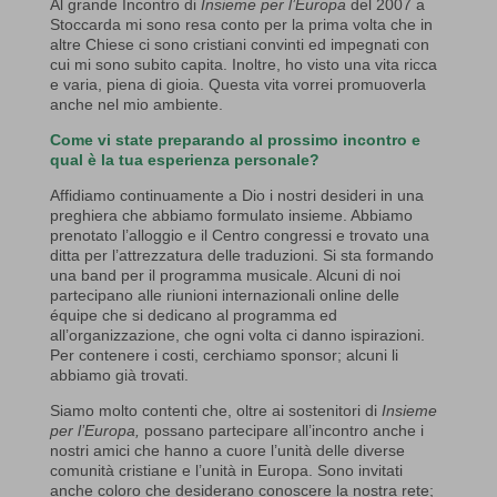
Al grande Incontro di
Insieme per l’Europa
del 2007 a
Stoccarda mi sono resa conto per la prima volta che in
altre Chiese ci sono cristiani convinti ed impegnati con
cui mi sono subito capita. Inoltre, ho visto una vita ricca
e varia, piena di gioia. Questa vita vorrei promuoverla
anche nel mio ambiente.
Come vi state preparando al prossimo incontro e
qual è la tua esperienza personale?
Affidiamo continuamente a Dio i nostri desideri in una
preghiera che abbiamo formulato insieme. Abbiamo
prenotato l’alloggio e il Centro congressi e trovato una
ditta per l’attrezzatura delle traduzioni. Si sta formando
una band per il programma musicale. Alcuni di noi
partecipano alle riunioni internazionali online delle
équipe che si dedicano al programma ed
all’organizzazione, che ogni volta ci danno ispirazioni.
Per contenere i costi, cerchiamo sponsor; alcuni li
abbiamo già trovati.
Siamo molto contenti che, oltre ai sostenitori di
Insieme
per l’Europa,
possano partecipare all’incontro anche i
nostri amici che hanno a cuore l’unità delle diverse
comunità cristiane e l’unità in Europa. Sono invitati
anche coloro che desiderano conoscere la nostra rete;