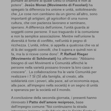
puntare all’amore al quale Gesù ci chiama e non al
potere”.
Jesùs Moran (Movimento di Focolari)
ha
spiegato la differenza tra unione e unità, sottolineando
che „Le cose non cambiano da un giorno all’altro, sono
importanti gli artigiani, gli agricoltori di una nuova
cultura, che con pazienza lavorano e seminano,
sperano. A differenza dell’unione, l’unità guarda ai
soggetti come persone. Il suo traguardo è la comunione
e non la semplice associazione. Mentre nell’unione la
diversità è fonte di conflitto, nell’unità è pegno di
ricchezza. L’unità, infine, si appella a qualcosa che va al
di là dei soggetti coinvolti, che li supera e quindi non si
fa, ma la si riceve come dono”.
P. Raffael Rieger
(Movimento di Schönstatt)
ha affermato: “Abbiamo
bisogno di vari Movimenti e Comunità affinché le
persone nella varietà possano trovare la loro casa e
crescere”. La collaborazione fra le varie Comunità per
realizzare i 7 SÌ (SÌ alla famiglia, al creato, alla
solidarietà con i poveri, alla pace, ad un’economia equa,
alla pace, all’impegno nella società) è un segno di unità
e speranza per la società ed il mondo.
A conclusione della seconda giornata, i presenti hanno
rinnovato il
Patto dell’amore reciproco,
base
dell’impegno comune.“Noi continuiamo la strada