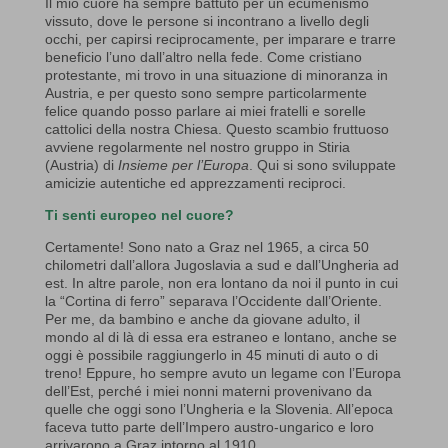
Il mio cuore ha sempre battuto per un ecumenismo
vissuto, dove le persone si incontrano a livello degli
occhi, per capirsi reciprocamente, per imparare e trarre
beneficio l’uno dall’altro nella fede. Come cristiano
protestante, mi trovo in una situazione di minoranza in
Austria, e per questo sono sempre particolarmente
felice quando posso parlare ai miei fratelli e sorelle
cattolici della nostra Chiesa. Questo scambio fruttuoso
avviene regolarmente nel nostro gruppo in Stiria
(Austria) di
Insieme per l’Europa
. Qui si sono sviluppate
amicizie autentiche ed apprezzamenti reciproci.
Ti senti europeo nel cuore?
Certamente! Sono nato a Graz nel 1965, a circa 50
chilometri dall’allora Jugoslavia a sud e dall’Ungheria ad
est. In altre parole, non era lontano da noi il punto in cui
la “Cortina di ferro” separava l’Occidente dall’Oriente.
Per me, da bambino e anche da giovane adulto, il
mondo al di là di essa era estraneo e lontano, anche se
oggi è possibile raggiungerlo in 45 minuti di auto o di
treno! Eppure, ho sempre avuto un legame con l’Europa
dell’Est, perché i miei nonni materni provenivano da
quelle che oggi sono l’Ungheria e la Slovenia. All’epoca
faceva tutto parte dell’Impero austro-ungarico e loro
arrivarono a Graz intorno al 1910.