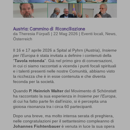
Austria: Cammino di Riconciliazione
da
Theresia Fürpaß
|
22 Mag 2026
|
Eventi locali
,
News
,
Österreich
Il 16 e 17 aprile 2026 a Spital al Pyhrn (Austria),
Insieme
per l’Europa
è stata invitata a definire i contenuti della
“
Tavola rotonda
”. Già nel primo giro di conversazioni,
in cui ci siamo raccontati a vicenda i punti focali spirituali
e i talenti presenti nelle nostre Comunità, abbiamo visto
la ricchezza che è in esse contenuta e che diventa
feconda per la società.
Quando
P. Heinrich Walter
del Movimento di Schönstatt
ha raccontato la sua esperienza in
Insieme per l’Europa
,
di cui ha fatto parte fin dall’inizio, si è percepita una
gioiosa risonanza tra i circa 60 partecipanti.
Dopo una breve, ma molto intensa serata di preghiera,
nelle congratulazioni per il settantesimo compleanno di
Johannes Fichtenbauer
è venuta in luce la sua opera