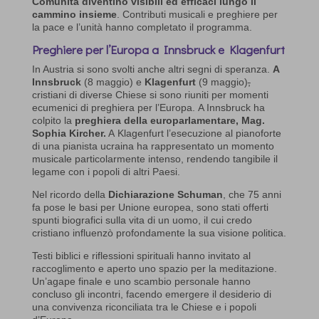
Comunità diventino visibili ed efficaci lungo il
cammino insieme
. Contributi musicali e preghiere per
la pace e l’unità hanno completato il programma.
Preghiere per l’Europa a Innsbruck e Klagenfurt
In Austria si sono svolti anche altri segni di speranza.
A
Innsbruck
(8 maggio) e
Klagenfurt
(9 maggio)
,
cristiani di diverse Chiese si sono riuniti per momenti
ecumenici di preghiera per l’Europa. A Innsbruck ha
colpito la
preghiera della europarlamentare, Mag.
Sophia Kircher.
A Klagenfurt l’esecuzione al pianoforte
di una pianista ucraina ha rappresentato un momento
musicale particolarmente intenso, rendendo tangibile il
legame con i popoli di altri Paesi.
Nel ricordo della
Dichiarazione Schuman
, che 75 anni
fa pose le basi per Unione europea, sono stati offerti
spunti biografici sulla vita di un uomo, il cui credo
cristiano influenzò profondamente la sua visione politica.
Testi biblici e riflessioni spirituali hanno invitato al
raccoglimento e aperto uno spazio per la meditazione.
Un’agape finale e uno scambio personale hanno
concluso gli incontri, facendo emergere il desiderio di
una convivenza riconciliata tra le Chiese e i popoli