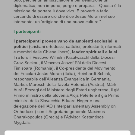
può, perché un ambasciatore è per definizione un
diplomatico, non impone, porge e prepara… Questa è la
missione da portare lì dove vivo. E proverò a farlo
cercando di essere ciò che dice Jesús Moran nel suo
intervento: un ‘artigiano di una nuova cultura’”.
I partecipanti
I partecipanti provenivano da ambienti ecclesiali e
politici
(cristiani ortodossi, cattolici, protestanti, riformati
e membri delle Chiese libere),
leader spirituali e laici
.
Tra loro il Vescovo Wilhelm Krautwaschl della Diocesi
Graz-Seckau, il Vescovo Joszef Pàl della Diocesi
Timisoara (Romania), il Co-presidente del Movimento
dei Focolari Jesús Moran (Italia), Reinhardt Schink,
responsabile dell’Alleanza Evangelica in Germania,
Markus Marosch della Tavola Rotonda (Austria), Márk
Aurél Erszegi del Ministero degli Esteri ungherese, il già
Primo ministro della Slovenia Alojz Peterle e il già Primo
ministro della Slovacchia Eduard Heger e una
delegazione dell’IAO (Interparliamentary Assembly on
Orthodoxie) con il Segretario generale Maximos
Charakopoulos (Grecia) e l’Advisor Kostantinos
Mygdalis.
Il programma