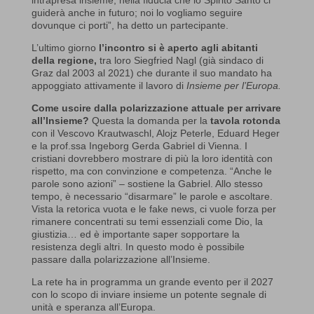
intrapresa insieme, nella fiducia che lo Spirito Santo ci
guiderà anche in futuro; noi lo vogliamo seguire
dovunque ci porti”, ha detto un partecipante.
L’ultimo giorno
l’incontro si è aperto agli abitanti
della regione,
tra loro Siegfried Nagl (già sindaco di
Graz dal 2003 al 2021) che durante il suo mandato ha
appoggiato attivamente il lavoro di
Insieme per l’Europa.
Come uscire dalla polarizzazione attuale per arrivare
all’Insieme?
Questa la domanda per la
tavola rotonda
con il Vescovo Krautwaschl, Alojz Peterle, Eduard Heger
e la prof.ssa Ingeborg Gerda Gabriel di Vienna. I
cristiani dovrebbero mostrare di più la loro identità con
rispetto, ma con convinzione e competenza. “Anche le
parole sono azioni” – sostiene la Gabriel. Allo stesso
tempo, è necessario “disarmare” le parole e ascoltare.
Vista la retorica vuota e le fake news, ci vuole forza per
rimanere concentrati su temi essenziali come Dio, la
giustizia… ed è importante saper sopportare la
resistenza degli altri. In questo modo è possibile
passare dalla polarizzazione all’Insieme.
La rete ha in programma un grande evento per il 2027
con lo scopo di inviare insieme un potente segnale di
unità e speranza all’Europa.