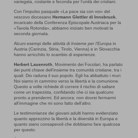
variegata, costante e feconda per l’unità dei cristiani.
Con l’impulso pasquale «La pace sia con voi» del
vescovo diocesano
Hermann Glettler di Innsbruck
,
incaricato della Conferenza Episcopale Austriaca per la
«Tavola Rotonda», abbiamo iniziato ben motivati la
seconda giornata.
Alcuni esempi delle attività di
Insieme per l’Europa
in
Austria (Carinzia, Stiria, Tirolo, Vienna) e in Slovacchia
hanno arricchito lo scambio di esperienze.
Herbert Lauenroth
, Movimento dei Focolari, ha parlato
dei punti chiave dell’insieme tra comunità cristiane, tra i
quali: Dio raduna il suo popolo. Egli ha abbattuto i muri.
Noi siamo in cammino verso la libertà e la comunione.
Questo a volte richiede di correre il rischio di saltare
come un trapezista, confidando che ci sia qualcuno
pronto a prendermi. Ed ancora: non dovrei fermarmi
all’immagine che mi sono fatto dell’altro.
Le testimonianze dei giovani adulti hanno evidenziato
quanto apprezzino la libertà e la diversità in Europa e
quanto siano consapevoli che dobbiamo fare qualcosa
per questo.