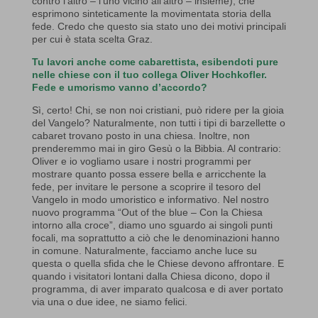
contro l’altro – l’uno vicino all’altro – insieme), che
esprimono sinteticamente la movimentata storia della
fede. Credo che questo sia stato uno dei motivi principali
per cui è stata scelta Graz.
Tu lavori anche come cabarettista, esibendoti pure
nelle chiese con il tuo collega Oliver Hochkofler.
Fede e umorismo vanno d’accordo?
Sì, certo! Chi, se non noi cristiani, può ridere per la gioia
del Vangelo? Naturalmente, non tutti i tipi di barzellette o
cabaret trovano posto in una chiesa. Inoltre, non
prenderemmo mai in giro Gesù o la Bibbia. Al contrario:
Oliver e io vogliamo usare i nostri programmi per
mostrare quanto possa essere bella e arricchente la
fede, per invitare le persone a scoprire il tesoro del
Vangelo in modo umoristico e informativo. Nel nostro
nuovo programma “Out of the blue – Con la Chiesa
intorno alla croce”, diamo uno sguardo ai singoli punti
focali, ma soprattutto a ciò che le denominazioni hanno
in comune. Naturalmente, facciamo anche luce su
questa o quella sfida che le Chiese devono affrontare. E
quando i visitatori lontani dalla Chiesa dicono, dopo il
programma, di aver imparato qualcosa e di aver portato
via una o due idee, ne siamo felici.