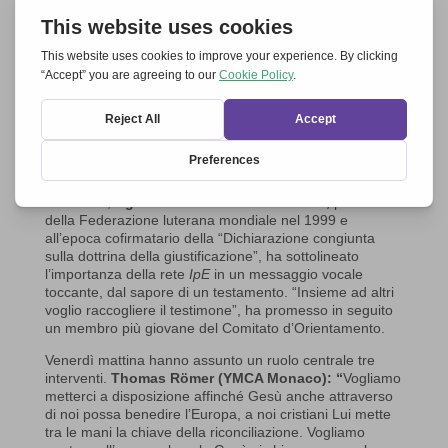
Al convegno a Graz-Seggau, erano centrali i colloqui, le
testimonianze, i gruppi di lavoro. Dopo l’esperienza del
2023 fatta a Timisoara dal titolo “Chiamati all’unità’, i
partecipanti a Graz hanno sentito in modo tutto nuovo
che l’insieme dei loro carismi e delle loro Chiese
contiene tante grazie e una speranza per l’Europa così
martoriata.
Proprio il 31 ottobre 2024
Insieme per
l’Europa
ha celebrato il suo 25esimo.
Gerhard Pross
(YMCA Esslingen)
, testimone dell’inizio, ha evidenziato
i tanti momenti di grazia vissuti in questi anni. Un altro
testimone, il
già vescovo
Christian Krause,
presidente
della Federazione luterana mondiale nel 1999 e
all’epoca cofirmatario della “Dichiarazione congiunta
sulla dottrina della giustificazione”, ha sottolineato
l’importanza della rete
IpE
in un messaggio vocale
toccante, dal sapore di un testamento. “Insieme ad altri
voglio raccogliere il testimone”, ha promesso in seguito
un membro più giovane del Comitato d’Orientamento.
Venerdì mattina hanno assunto un ruolo centrale tre
interventi.
Thomas Römer
(YMCA Monaco): “
Vogliamo
metterci a disposizione affinché Gesù anche attraverso
di noi possa benedire l’Europa, a noi cristiani Lui mette
tra le mani la chiave della riconciliazione. Vogliamo