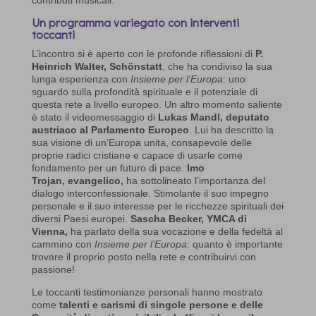
contributi musicali.
Un programma variegato con interventi
toccanti
L’incontro si è aperto con le profonde riflessioni di
P.
Heinrich Walter, Schönstatt
, che ha condiviso la sua
lunga esperienza con
Insieme per l’Europa
: uno
sguardo sulla profondità spirituale e il potenziale di
questa rete a livello europeo. Un altro momento saliente
è stato il videomessaggio di
Lukas Mandl, deputato
austriaco al Parlamento Europeo
. Lui ha descritto la
sua visione di un’Europa unita, consapevole delle
proprie radici cristiane e capace di usarle come
fondamento per un futuro di pace.
Imo
Trojan, evangelico,
ha sottolineato l’importanza del
dialogo interconfessionale. Stimolante il suo impegno
personale e il suo interesse per le ricchezze spirituali dei
diversi Paesi europei.
Sascha Becker, YMCA di
Vienna,
ha parlato della sua vocazione e della fedeltà al
cammino con
Insieme per l’Europa
: quanto è importante
trovare il proprio posto nella rete e contribuirvi con
passione!
Le toccanti testimonianze personali hanno mostrato
come
talenti e carismi di singole persone e delle