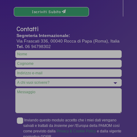
Iscriviti Subito
Contatti
Segreteria Internazionale:
Via Frascati 336, 00040 Rocca di Papa (Roma), Italia
Tel.
06 94798302
Leave
this
field
blank
Inviando questo modulo accetto che i miei dati vengano
salvati e trattati da
Insieme per l'Europa
della PAMOM così
come previsto dalla
Privacy & Cookie Policy
e dalla vigente
normativa GDPR.