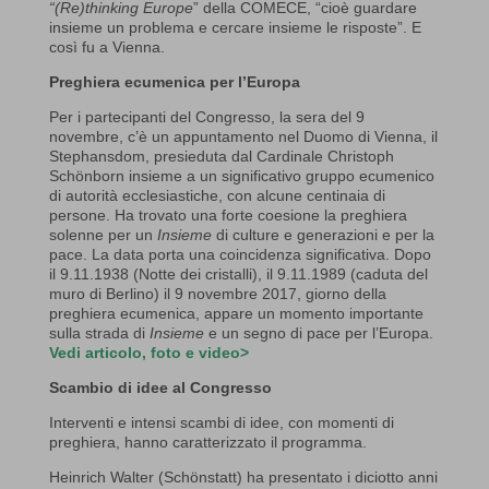
“(Re)thinking Europe
” della COMECE, “cioè guardare
insieme un problema e cercare insieme le risposte”. E
così fu a Vienna.
Preghiera ecumenica per l’Europa
Per i partecipanti del Congresso, la sera del 9
novembre, c’è un appuntamento nel Duomo di Vienna, il
Stephansdom, presieduta dal Cardinale Christoph
Schönborn insieme a un significativo gruppo ecumenico
di autorità ecclesiastiche, con alcune centinaia di
persone. Ha trovato una forte coesione la preghiera
solenne per un
Insieme
di culture e generazioni e per la
pace. La data porta una coincidenza significativa. Dopo
il 9.11.1938 (Notte dei cristalli), il 9.11.1989 (caduta del
muro di Berlino) il 9 novembre 2017, giorno della
preghiera ecumenica, appare un momento importante
sulla strada di
Insieme
e un segno di pace per l’Europa.
Vedi articolo, foto e video>
Scambio di idee al Congresso
Interventi e intensi scambi di idee, con momenti di
preghiera, hanno caratterizzato il programma.
Heinrich Walter (Schönstatt) ha presentato i diciotto anni