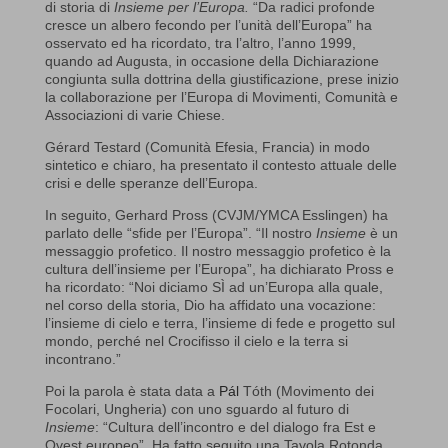
di storia di
Insieme per l’Europa.
“Da radici profonde
cresce un albero fecondo per l’unità dell’Europa” ha
osservato ed ha ricordato, tra l’altro, l’anno 1999,
quando ad Augusta, in occasione della Dichiarazione
congiunta sulla dottrina della giustificazione, prese inizio
la collaborazione per l’Europa di Movimenti, Comunità e
Associazioni di varie Chiese.
Gérard Testard (Comunità Efesia, Francia) in modo
sintetico e chiaro, ha presentato il contesto attuale delle
crisi e delle speranze dell’Europa.
In seguito, Gerhard Pross (CVJM/YMCA Esslingen) ha
parlato delle “sfide per l’Europa”. “Il nostro
Insieme
è un
messaggio profetico. Il nostro messaggio profetico è la
cultura dell’insieme per l’Europa”, ha dichiarato Pross e
ha ricordato: “Noi diciamo SÌ ad un’Europa alla quale,
nel corso della storia, Dio ha affidato una vocazione:
l’insieme di cielo e terra, l’insieme di fede e progetto sul
mondo, perché nel Crocifisso il cielo e la terra si
incontrano.”
Poi la parola è stata data a
Pál
Tóth
(Movimento dei
Focolari, Ungheria) con uno sguardo al futuro di
Insieme
: “Cultura dell’incontro e del dialogo fra Est e
Ovest europeo”. Ha fatto seguito una Tavola Rotonda