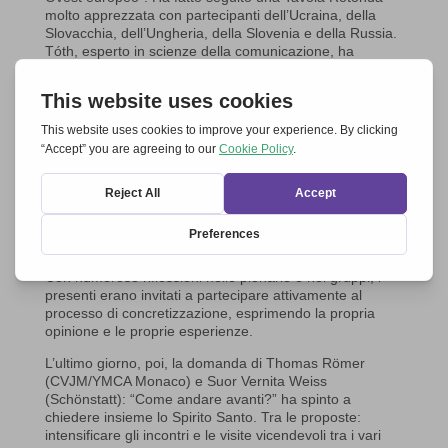
molto apprezzata con partecipanti dell’Ucraina, della
Slovacchia, dell’Ungheria, della Slovenia e della Russia.
Tóth
, esperto in scienze della comunicazione, ha
evidenziato alcune differenze tra i Paesi dell’Est e
dell’Ovest, osando lanciare a conclusione una sfida:
“
Insieme per l’Europa
potrebbe svilupparsi sempre più
come una piattaforma di dialogo e persino come una
scuola di dialogo intraeuropeo”. Sulla premessa “di
uguaglianza e di mutuo riconoscimento potrebbe
svilupparsi un nuovo tipo di
discorso sapienziale
, che fa
vedere miserie e mancanze in prospettiva della
redenzione e della resurrezione.”
Come andare avanti?
Con numerose riflessioni nelle plenarie e nei gruppi, i
presenti erano invitati a partecipare attivamente al
processo di concretizzazione, esprimendo la propria
opinione e le proprie esperienze.
L’ultimo giorno, poi, la domanda di Thomas Römer
(CVJM/YMCA Monaco) e Suor Vernita Weiss
(Schönstatt): “Come andare avanti?” ha spinto a
chiedere insieme lo Spirito Santo. Tra le proposte:
intensificare gli incontri e le visite vicendevoli tra i vari