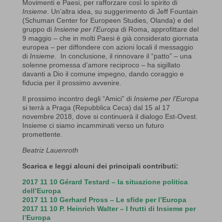
Movimenti e Paesi, per rafforzare così lo spirito di
Insieme
. Un’altra idea, su suggerimento di Jeff Fountain
(Schuman Center for Europeen Studies, Olanda) e del
gruppo di
Insieme per l’Europa
di Roma, approfittare del
9 maggio – che in molti Paesi è già considerato giornata
europea – per diffondere con azioni locali il messaggio
di
Insieme
. In conclusione, il rinnovare il “patto” – una
solenne promessa d’amore reciproco – ha sigillato
davanti a Dio il comune impegno, dando coraggio e
fiducia per il prossimo avvenire.
Il prossimo incontro degli “Amici” di
Insieme per l’Europa
si terrà a Praga (Repubblica Ceca) dal 15 al 17
novembre 2018, dove si continuerà il dialogo Est-Ovest.
Insieme ci siamo incamminati verso un futuro
promettente.
Beatriz Lauenroth
Scarica e leggi alcuni dei principali contributi:
2017 11 10 Gérard Testard – la situazione politica
dell’Europa
2017 11 10 Gerhard Pross – Le sfide per l’Europa
2017 11 10 P. Heinrich Walter – I frutti di Insieme per
l’Europa