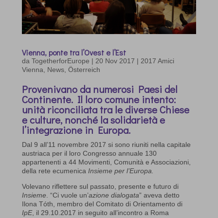
Vienna, ponte tra l’Ovest e l’Est
da
TogetherforEurope
|
20 Nov 2017
|
2017 Amici
Vienna
,
News
,
Österreich
Provenivano da numerosi Paesi del
Continente. Il loro comune intento:
unità riconciliata tra le diverse Chiese
e culture, nonché la solidarietà e
l’integrazione in Europa.
Dal 9 all’11 novembre 2017 si sono riuniti nella capitale
austriaca per il loro Congresso annuale 130
appartenenti a 44 Movimenti, Comunità e Associazioni,
della rete ecumenica
Insieme per l’Europa.
Volevano riflettere sul passato, presente e futuro di
Insieme
. “Ci vuole un’
azione dialogata
” aveva detto
Ilona Tóth, membro del Comitato di Orientamento di
IpE
, il 29.10.2017 in seguito all’incontro a Roma