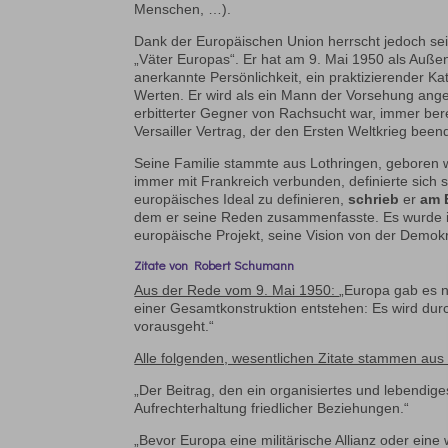
Menschen, …).
Dank der Europäischen Union herrscht jedoch se
„Väter Europas“. Er hat am 9. Mai 1950 als Auß
anerkannte Persönlichkeit, ein praktizierender K
Werten. Er wird als ein Mann der Vorsehung ange
erbitterter Gegner von Rachsucht war, immer ber
Versailler Vertrag, der den Ersten Weltkrieg been
Seine Familie stammte aus Lothringen, geboren 
immer mit Frankreich verbunden, definierte sich 
europäisches Ideal zu definieren,
schrieb
er
am E
dem er seine Reden zusammenfasste. Es wurde im 
europäische Projekt, seine Vision von der Demokr
Zitate von Robert Schumann
Aus der Rede vom 9. Mai 1950:
„Europa gab es n
einer Gesamtkonstruktion entstehen: Es wird dur
vorausgeht.“
Alle folgenden, wesentlichen Zitate stammen au
„Der Beitrag, den ein organisiertes und lebendiges 
Aufrechterhaltung friedlicher Beziehungen.“
„Bevor Europa eine militärische Allianz oder eine 