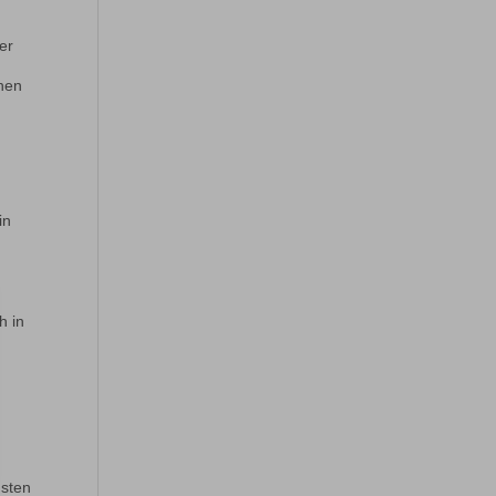
der
chen
r
in
h in
hsten