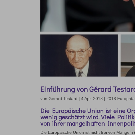
Einführung von Gérard Testar
von
Gerard Testard
|
4 Apr. 2018
|
2018 Europat
Die Europäische Union ist eine Org
wenig geschätzt wird. Viele Politik
von ihrer mangelhaften Innenpolit
Die Europäische Union ist nicht frei von Mängeln