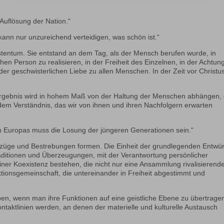
 Auflösung der Nation.“
 kann nur unzureichend verteidigen, was schön ist.“
stentum. Sie entstand an dem Tag, als der Mensch berufen wurde, in
en Person zu realisieren, in der Freiheit des Einzelnen, in der Achtun
der geschwisterlichen Liebe zu allen Menschen. In der Zeit vor Christu
 Ergebnis wird in hohem Maß von der Haltung der Menschen abhängen, 
, dem Verständnis, das wir von ihnen und ihren Nachfolgern erwarten
en Europas muss die Losung der jüngeren Generationen sein.“
Vorzüge und Bestrebungen formen. Die Einheit der grundlegenden Entwü
 Traditionen und Überzeugungen, mit der Verantwortung persönlicher
er Koexistenz bestehen, die nicht nur eine Ansammlung rivalisierende
Aktionsgemeinschaft, die untereinander in Freiheit abgestimmt und
en, wenn man ihre Funktionen auf eine geistliche Ebene zu übertrage
ntaktlinien werden, an denen der materielle und kulturelle Austausch