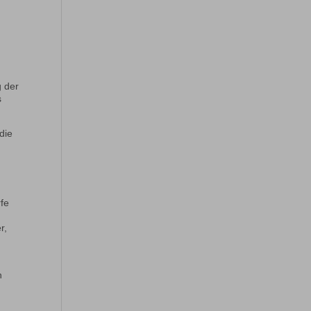
g der
s
die
rfe
r,
n