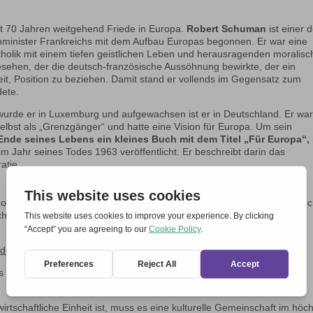
it 70 Jahren weitgehend Friede in Europa.
Robert Schuman
ist einer 
enminister Frankreichs mit dem Aufbau Europas begonnen. Er war eine
atholik mit einem tiefen geistlichen Leben und herausragenden moralis
sehen, der die deutsch-französische Aussöhnung bewirkte, der ein
eit, Position zu beziehen. Damit stand er vollends im Gegensatz zum
dete.
wurde er in Luxemburg und aufgewachsen ist er in Deutschland. Er wa
selbst als „Grenzgänger“ und hatte eine Vision für Europa. Um sein
nde seines Lebens ein kleines Buch mit dem Titel „Für Europa“,
Jahr seines Todes 1963 veröffentlicht. Er beschreibt darin das
atie.
och nicht, wir waren im Krieg. Europa wird weder auf einen Schlag noc
ch konkrete Werke geschaffen, denen zunächst eine reale Solidarität
s dem Buch „Für Europa“:
Europa für die Zivilisation leisten kann, ist unverzichtbar für die
wirtschaftliche Einheit ist, muss es eine kulturelle Gemeinschaft im höc