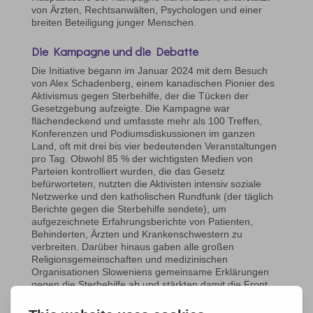
von Ärzten, Rechtsanwälten, Psychologen und einer
breiten Beteiligung junger Menschen.
Die Kampagne und die Debatte
Die Initiative begann im Januar 2024 mit dem Besuch
von Alex Schadenberg, einem kanadischen Pionier des
Aktivismus gegen Sterbehilfe, der die Tücken der
Gesetzgebung aufzeigte. Die Kampagne war
flächendeckend und umfasste mehr als 100 Treffen,
Konferenzen und Podiumsdiskussionen im ganzen
Land, oft mit drei bis vier bedeutenden Veranstaltungen
pro Tag. Obwohl 85 % der wichtigsten Medien von
Parteien kontrolliert wurden, die das Gesetz
befürworteten, nutzten die Aktivisten intensiv soziale
Netzwerke und den katholischen Rundfunk (der täglich
Berichte gegen die Sterbehilfe sendete), um
aufgezeichnete Erfahrungsberichte von Patienten,
Behinderten, Ärzten und Krankenschwestern zu
verbreiten. Darüber hinaus gaben alle großen
Religionsgemeinschaften und medizinischen
Organisationen Sloweniens gemeinsame Erklärungen
gegen die Sterbehilfe ab und stärkten damit die Front
der „NEIN“-Stimmen