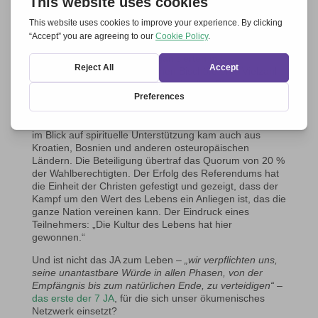
Die Kraft des Glaubens und des Gebets
Ein entscheidendes Element der Initiative war eine
starke geistliche Unterstützung. Die
Religionsgemeinschaften organisierten mit
Unterstützung der slowenischen Bischöfe eine Vielzahl
von Aktivitäten: Gebetsmomente in allen Pfarreien,
Novenen, Rosenkranz (selbst um 5 Uhr morgens im
Radio), Fasten- und Gebetstage, auch seitens
Mitglieder der muslimischen Gemeinschaft. Solidarität
im Blick auf spirituelle Unterstützung kam auch aus
Kroatien, Bosnien und anderen osteuropäischen
Ländern. Die Beteiligung übertraf das Quorum von 20 %
der Wahlberechtigten. Der Erfolg des Referendums hat
die Einheit der Christen gefestigt und gezeigt, dass der
Kampf um den Wert des Lebens ein Anliegen ist, das die
ganze Nation vereinen kann. Der Eindruck eines
Teilnehmers: „Die Kultur des Lebens hat hier
gewonnen.“
Und ist nicht das JA zum Leben –
„wir verpflichten uns,
seine unantastbare Würde in allen Phasen, von der
Empfängnis bis zum natürlichen Ende, zu verteidigen“
–
das erste der 7 JA
, für die sich unser ökumenisches
Netzwerk einsetzt?