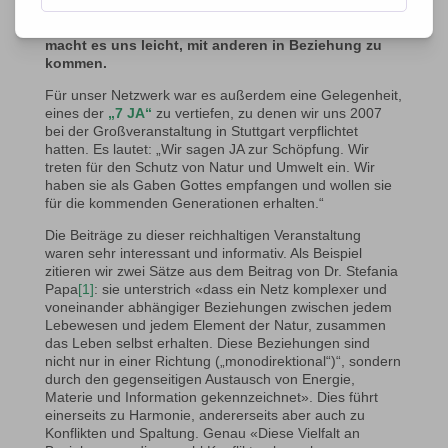
Bewahrung der Schöpfung für künftige Generationen
deutlich gemacht.
Das eint uns als Christen und
macht es uns leicht, mit anderen in Beziehung zu
kommen.
Für unser Netzwerk war es außerdem eine Gelegenheit,
eines der
„7 JA“
zu vertiefen, zu denen wir uns 2007
bei der Großveranstaltung in Stuttgart verpflichtet
hatten. Es lautet: „Wir sagen JA zur Schöpfung. Wir
treten für den Schutz von Natur und Umwelt ein. Wir
haben sie als Gaben Gottes empfangen und wollen sie
für die kommenden Generationen erhalten.“
Die Beiträge zu dieser reichhaltigen Veranstaltung
waren sehr interessant und informativ. Als Beispiel
zitieren wir zwei Sätze aus dem Beitrag von Dr. Stefania
Papa
[1]
: sie unterstrich «dass ein Netz komplexer und
voneinander abhängiger Beziehungen zwischen jedem
Lebewesen und jedem Element der Natur, zusammen
das Leben selbst erhalten. Diese Beziehungen sind
nicht nur in einer Richtung („monodirektional“)“, sondern
durch den gegenseitigen Austausch von Energie,
Materie und Information gekennzeichnet». Dies führt
einerseits zu Harmonie, andererseits aber auch zu
Konflikten und Spaltung. Genau «Diese Vielfalt an