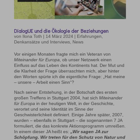
DialogUE und die Ökologie der Beziehungen
von
Ilona Toth
|
14 März 2024
|
Erfahrungen,
Denkansätze und Interviews
,
News
Vor einigen Monaten fragte mich ein Veteran von
Miteinander für Europa
, ob unser Netzwerk einen
Einfluss auf das Leben des Kontinents hat. Der Mut und
die Klarheit der Frage überraschten mich, aber hinter
den Worten spürte ich die eigentliche Frage: „Hat meine
– unsere – Arbeit einen Sinn“?
Nach seiner Entstehung, in der Botschaft des ersten
großen Treffens in Stuttgart 2004, hat sich
Miteinander
für Europa
in der heutigen Welt, in der Geschichte,
verortet und seine Identität im Sinne der
Geschwisterlichkeit definiert. Einige Jahre später, 2007,
wurden – ebenfalls in Stuttgart – die sogenannten 7 JA
formuliert, die das konkrete Aktionsprogramm umreißen.
In einem dieser JA heißt es:
„Wir sagen JA zur
Schöpfung. Wir treten für den Schutz von Natur und