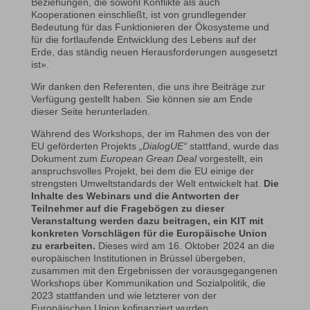
Beziehungen, die sowohl Konflikte als auch
Kooperationen einschließt, ist von grundlegender
Bedeutung für das Funktionieren der Ökosysteme und
für die fortlaufende Entwicklung des Lebens auf der
Erde, das ständig neuen Herausforderungen ausgesetzt
ist».
Wir danken den Referenten, die uns ihre Beiträge zur
Verfügung gestellt haben. Sie können sie am Ende
dieser Seite herunterladen.
Während des Workshops, der im Rahmen des von der
EU geförderten Projekts
„DialogUE“
stattfand, wurde das
Dokument zum
European Grean Deal
vorgestellt, ein
anspruchsvolles Projekt, bei dem die EU einige der
strengsten Umweltstandards der Welt entwickelt hat.
Die
Inhalte des Webinars und die Antworten der
Teilnehmer auf die Fragebögen zu dieser
Veranstaltung werden dazu beitragen, ein KIT mit
konkreten Vorschlägen für die Europäische Union
zu erarbeiten.
Dieses wird am 16. Oktober 2024 an die
europäischen Institutionen in Brüssel übergeben,
zusammen mit den Ergebnissen der vorausgegangenen
Workshops über Kommunikation und Sozialpolitik, die
2023 stattfanden und wie letzterer von der
Europäischen Union kofinanziert wurden.