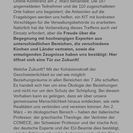
Online-Konferenz am 2. März behandelt. Die 187
angemeldeten Teilnehmer und die 110 zugeschalteten
Orte haben uns begeistert; die Antworten auf die
Fragebögen werden uns helfen, ein KIT mit konkreten
Vorschlägen für die Verwaltungsbehörde zu erarbeiten.
Natürlich hat die Vorbereitung dieses Treffens auch viel
Einsatz erfordert, aber die
Freude über die
Begegnung mit hochrangigen Experten aus
unterschiedlichen Bereichen, die verschiedene
Kirchen und Länder vertraten, sowie die
ermutigenden Zeugnisse haben uns bestätigt: Hier
öffnet sich eine Tür zur Zukunft!
Welche Zukunft? Mit der Kohäsionskraft der
Geschwisterlichkeit so viel wie möglich
Beziehungsräume in allen Bereichen der 7 JAs schaffen.
Es handelt sich hier um eine Ökologie der Beziehungen
und nicht nur um den Schutz der Schöpfung. Bei diesem
Vorhaben kann es gelingen, dass wir über unsere
gemeinsame Menschlichkeit hinaus entdecken, wie viele
Realitäten uns verbinden und vereinen können. Am 2.
März – im ökologischen Bereich – haben der italienische
Professor, der griechische Theologe, der Vertreter der
COMECE, der Schweizer Professor und der irische Arzt,
der deutsche Experte und der EU-Beamte dies bestätigt,