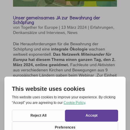
Unser gemeinsames JA zur Bewahrung der
Schöpfung
von
Together for Europe
|
13 März 2024
|
Erfahrungen,
Denkansätze und Interviews
,
News
Die Herausforderungen für die Bewahrung der
Schöpfung und eine
integrale Ökologie
wachsen
weltweit exponentiell.
Das Netzwerk
Miteinander für
Europa
hat diesem Thema einen ganzen Tag, den 2.
März 2024, online gewidmet.
Fachleute und Aktivisten
aus verschiedenen Kirchen und Bewegungen aus 9
europäischen Ländern gaben beim Webinar „Zur Einheit
berufen – Auf dem Weg zu einer Ökologie der
Beziehungen“ ihren Beitrag. Eine spannende „Reise“,
bei der die Referenten in einer Atmosphäre
zunehmender Konvergenz ihre Forschung und ihr
Engagement für den Umweltschutz vorstellten und
anschließend mit den vielen Anwesenden im „virtuellen
Saal“ in Dialog traten. Die vielerorts bereits gemachten
Erfahrungen und die ermutigenden, leicht
nachahmbaren bewährten Praktiken, haben den
Wunsch und das Engagement für die Achtung und