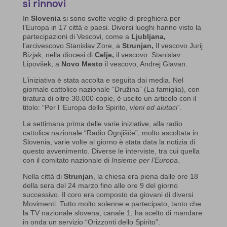
si rinnovi
In
Slovenia
si sono svolte veglie di preghiera per
l’Europa in 17 città e paesi. Diversi luoghi hanno visto la
partecipazioni di Vescovi, come a
Ljubljana,
l’arcivescovo Stanislav Zore, a
Strunjan,
Il vescovo Jurij
Bizjak, nella diocesi di
Celje,
il vescovo. Stanislav
Lipovšek, a
Novo Mesto
il vescovo, Andrej Glavan.
L’iniziativa è stata accolta e seguita dai media. Nel
giornale cattolico nazionale “Družina” (La famiglia), con
tiratura di oltre 30.000 copie, è uscito un articolo con il
titolo: “Per l ‘Europa dello Spirito,
vieni ed aiutaci
”.
La settimana prima delle varie iniziative, alla radio
cattolica nazionale “Radio Ognjišče”, molto ascoltata in
Slovenia, varie volte al giorno è stata data la notizia di
questo avvenimento. Diverse le interviste, tra cui quella
con il comitato nazionale di
Insieme per l’Europa
.
Nella città di
Strunjan
, la chiesa era piena dalle ore 18
della sera del 24 marzo fino alle ore 9 del giorno
successivo. Il coro era composto da giovani di diversi
Movimenti. Tutto molto solenne e partecipato, tanto che
la TV nazionale slovena, canale 1, ha scelto di mandare
in onda un servizio “Orizzonti dello Spirito”.