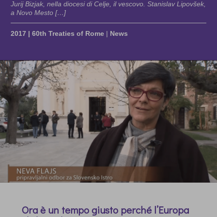
Jurij Bizjak, nella diocesi di Celje, il vescovo. Stanislav Lipovšek,
a Novo Mesto […]
2017 | 60th Treaties of Rome
|
News
Ora è un tempo giusto perché l’Europa