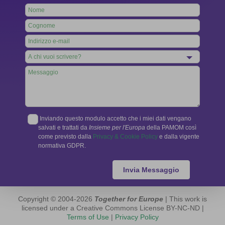
Leave
this
field
blank
Inviando questo modulo accetto che i miei dati vengano
salvati e trattati da
Insieme per l'Europa
della PAMOM così
come previsto dalla
Privacy & Cookie Policy
e dalla vigente
normativa GDPR.
Invia Messaggio
Copyright © 2004-2026
Together for Europe
| This work is
licensed under a Creative Commons License BY-NC-ND |
Terms of Use
|
Privacy Policy