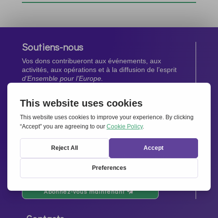
Soutiens-nous
Vos dons contribueront aux événements, aux
activités, aux opérations et à la diffusion de l’esprit
d’Ensemble pour l’Europe.
Faites un don maintenant
Newsletter
Restez au courant de toutes les dernières nouvelles
de notre réseau.
Abonnez-vous maintenant