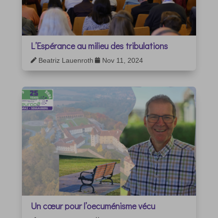
L’Espérance au milieu des tribulations
Beatriz Lauenroth
Nov 11, 2024


Un cœur pour l’oecuménisme vécu