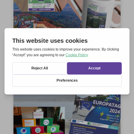
Called to Hope
Koni Brand
Juin 26, 2024

