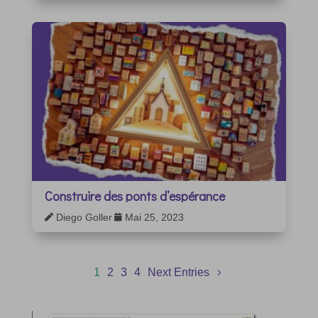
Construire des ponts d’espérance
Diego Goller
Mai 25, 2023


1
2
3
4
Next Entries