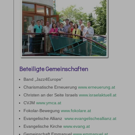
Beteiligte Gemeinschaften
Band „Jazz4Europe“
Charismatische Erneuerung
www.erneuerung.at
Christen an der Seite Israels
www.israelaktuell.at
CVJM
www.ymca.at
Fokolar-Bewegung
www.fokolare.at
Evangelische Allianz
www.evangelischeallianz.at
Evangelische Kirche
www.evang.at
Gemeinschaft Emmanuel
www.emmanuel.at