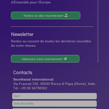
d’Ensemble pour l’Europe.
Faites un don maintenant
Newsletter
Restez au courant de toutes les dernières nouvelles
de notre réseau.
Abonnez-vous maintenant
Contacts
Secrétariat international:
Via Frascati 336, 00040 Rocca di Papa (Rome), Italie
Tél. +39 06 94798302
Leave
this
field
blank