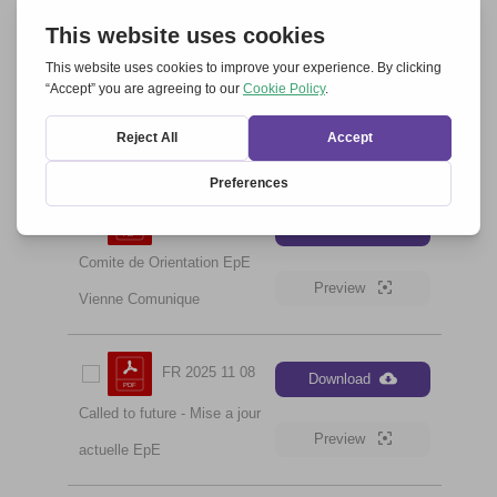
FR 2026 05 13
Download
Communiqué de presse du
Preview
Parlement européen
FR 2026 04 18
Download
Comite de Orientation EpE
Preview
Vienne Comunique
FR 2025 11 08
Download
Called to future - Mise a jour
Preview
actuelle EpE