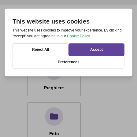
Documents, file & co. de
l’événement
Download all
2019 Giornata dell'Europa
Preghiere
Foto