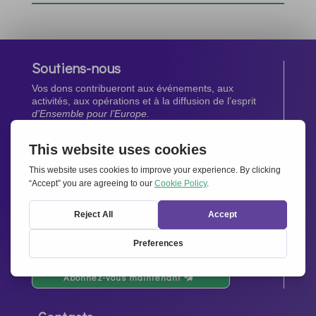
Soutiens-nous
Vos dons contribueront aux événements, aux
activités, aux opérations et à la diffusion de l’esprit
d’Ensemble pour l’Europe.
Faites un don maintenant
Newsletter
Restez au courant de toutes les dernières nouvelles
de notre réseau.
Abonnez-vous maintenant