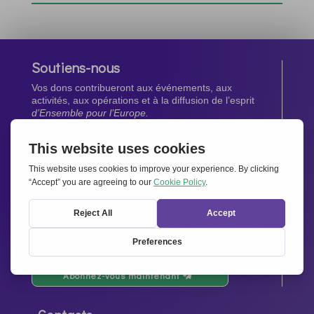
Soutiens-nous
Vos dons contribueront aux événements, aux
activités, aux opérations et à la diffusion de l’esprit
d’Ensemble pour l’Europe.
Faites un don maintenant
Newsletter
Restez au courant de toutes les dernières nouvelles
de notre réseau.
Abonnez-vous maintenant