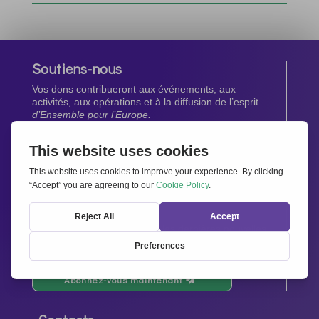
Soutiens-nous
Vos dons contribueront aux événements, aux
activités, aux opérations et à la diffusion de l’esprit
d’Ensemble pour l’Europe.
Faites un don maintenant
Newsletter
Restez au courant de toutes les dernières nouvelles
de notre réseau.
Abonnez-vous maintenant