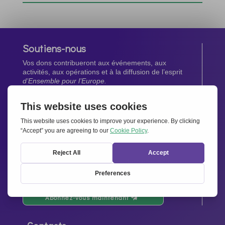
Soutiens-nous
Vos dons contribueront aux événements, aux
activités, aux opérations et à la diffusion de l’esprit
d’Ensemble pour l’Europe.
Faites un don maintenant
Newsletter
Restez au courant de toutes les dernières nouvelles
de notre réseau.
Abonnez-vous maintenant