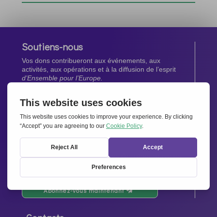
Soutiens-nous
Vos dons contribueront aux événements, aux
activités, aux opérations et à la diffusion de l’esprit
d’Ensemble pour l’Europe.
Faites un don maintenant
Newsletter
Restez au courant de toutes les dernières nouvelles
de notre réseau.
Abonnez-vous maintenant