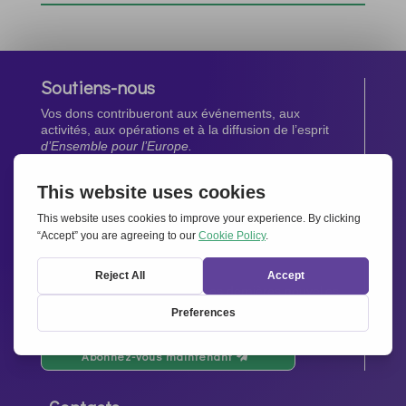
Soutiens-nous
Vos dons contribueront aux événements, aux
activités, aux opérations et à la diffusion de l’esprit
d’Ensemble pour l’Europe.
Faites un don maintenant
Newsletter
Restez au courant de toutes les dernières nouvelles
de notre réseau.
Abonnez-vous maintenant