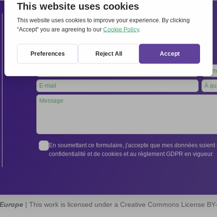
Contacts
Secrétariat international:
Via Frascati 336, 00040 Rocca di Papa (Rome), Italie
Tél. +39 06 94798302
Leave
this
field
blank
En soumettant ce formulaire, j'accepte que mes données soient e
confidentialité et de cookies et au règlement GDPR en vigueur.
 Europe
| This work is licensed under a Creative Commons License B