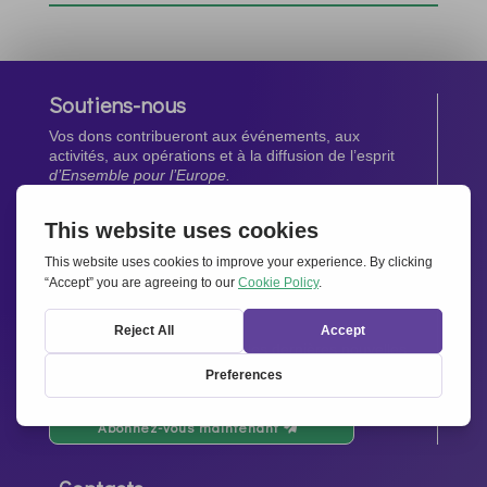
Soutiens-nous
Vos dons contribueront aux événements, aux
activités, aux opérations et à la diffusion de l’esprit
d’Ensemble pour l’Europe.
Faites un don maintenant
Newsletter
Restez au courant de toutes les dernières nouvelles
de notre réseau.
Abonnez-vous maintenant