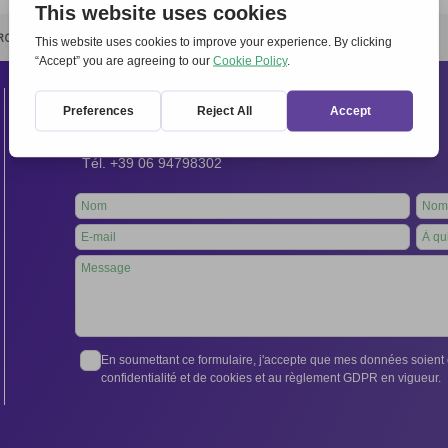
RCHIVIO
STAMPA
CONTATTI
ATTÌVATI
Contacts
Secrétariat international:
Via Frascati 336, 00040 Rocca di Papa (Rome), Italie
Tél. +39 06 94798302
Leave
this
field
blank
En soumettant ce formulaire, j'accepte que mes données soient e
confidentialité et de cookies et au règlement GDPR en vigueur.