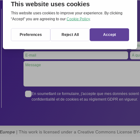
Contacts
Secrétariat international:
Via Frascati 336, 00040 Rocca di Papa (Rome), Italie
Tél. +39 06 94798302
Leave
this
field
blank
En soumettant ce formulaire, j'accepte que mes données soient e
confidentialité et de cookies et au règlement GDPR en vigueur.
 Europe
| This work is licensed under a Creative Commons License B