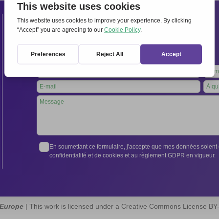
Contacts
Secrétariat international:
Via Frascati 336, 00040 Rocca di Papa (Rome), Italie
Tél. +39 06 94798302
Leave
this
field
blank
En soumettant ce formulaire, j'accepte que mes données soient e
confidentialité et de cookies et au règlement GDPR en vigueur.
 Europe
| This work is licensed under a Creative Commons License B