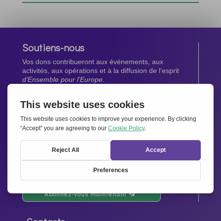
Soutiens-nous
Vos dons contribueront aux événements, aux
activités, aux opérations et à la diffusion de l’esprit
d’Ensemble pour l’Europe.
Faites un don maintenant
Newsletter
Restez au courant de toutes les dernières nouvelles
de notre réseau.
Abonnez-vous maintenant