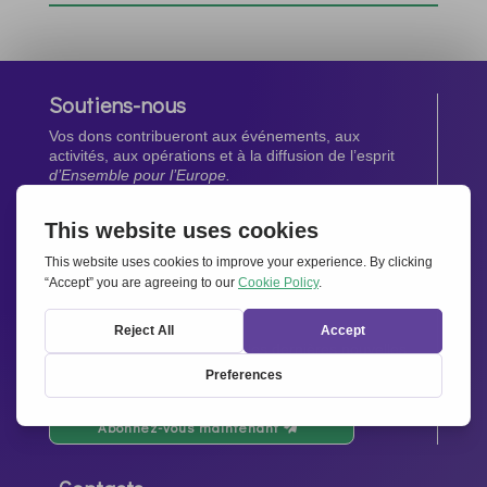
Soutiens-nous
Vos dons contribueront aux événements, aux
activités, aux opérations et à la diffusion de l’esprit
d’Ensemble pour l’Europe.
Faites un don maintenant
Newsletter
Restez au courant de toutes les dernières nouvelles
de notre réseau.
Abonnez-vous maintenant