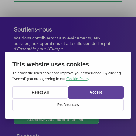
Soutiens-nous
Vos dons contribueront aux événements, aux
activités, aux opérations et à la diffusion de l’esprit
d’Ensemble pour l’Europe.
Faites un don maintenant
Newsletter
Restez au courant de toutes les dernières nouvelles
de notre réseau.
Abonnez-vous maintenant