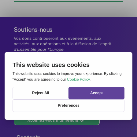
Soutiens-nous
Vos dons contribueront aux événements, aux
activités, aux opérations et à la diffusion de l’esprit
d’Ensemble pour l’Europe.
Faites un don maintenant
Newsletter
Restez au courant de toutes les dernières nouvelles
de notre réseau.
Abonnez-vous maintenant