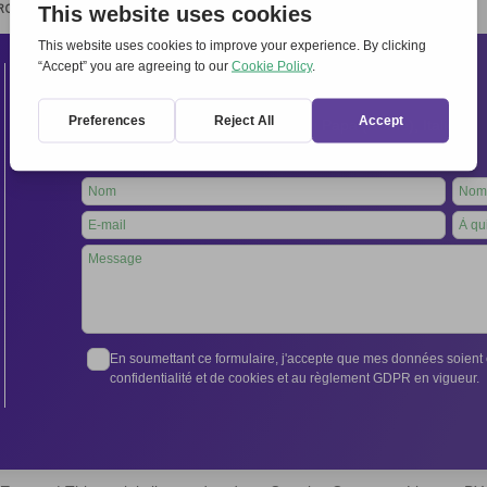
RCHIVIO
STAMPA
CONTATTI
ATTÌVATI
Contacts
Secrétariat international:
Via Frascati 336, 00040 Rocca di Papa (Rome), Italie
Tél. +39 06 94798302
Leave
this
field
blank
En soumettant ce formulaire, j'accepte que mes données soient e
confidentialité et de cookies et au règlement GDPR en vigueur.