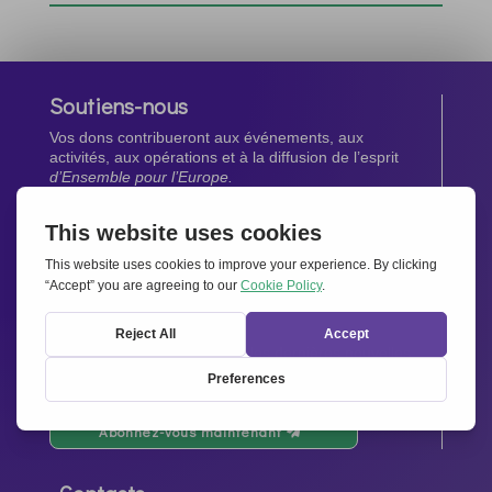
Soutiens-nous
Vos dons contribueront aux événements, aux
activités, aux opérations et à la diffusion de l’esprit
d’Ensemble pour l’Europe.
Faites un don maintenant
Newsletter
Restez au courant de toutes les dernières nouvelles
de notre réseau.
Abonnez-vous maintenant