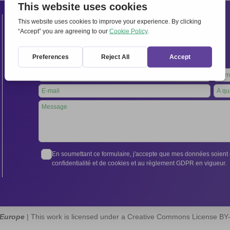
Contacts
Secrétariat international:
Via Frascati 336, 00040 Rocca di Papa (Rome), Italie
Tél. +39 06 94798302
Leave
this
field
blank
En soumettant ce formulaire, j'accepte que mes données soient e
confidentialité et de cookies et au règlement GDPR en vigueur.
 Europe
| This work is licensed under a Creative Commons License B