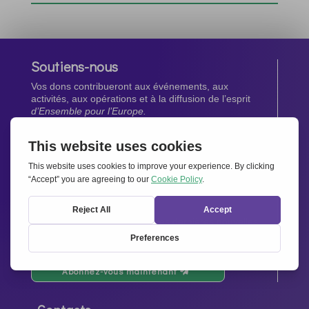
Soutiens-nous
Vos dons contribueront aux événements, aux
activités, aux opérations et à la diffusion de l’esprit
d’Ensemble pour l’Europe.
Faites un don maintenant
Newsletter
Restez au courant de toutes les dernières nouvelles
de notre réseau.
Abonnez-vous maintenant