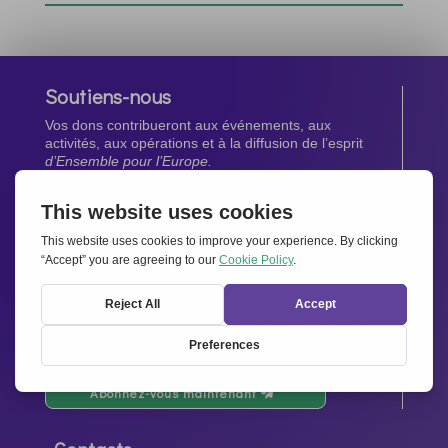
Soutiens-nous
Vos dons contribueront aux événements, aux
activités, aux opérations et à la diffusion de l’esprit
d’Ensemble pour l’Europe.
Faites un don maintenant
Newsletter
Restez au courant de toutes les dernières nouvelles
de notre réseau.
Abonnez-vous maintenant