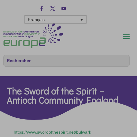
Français
The Sword of the Spirit –
Antioch Community England
https://www.swordofthespirit.net/bulwark