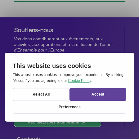
Soutiens-nous
Vos dons contribueront aux événements, aux
activités, aux opérations et à la diffusion de l’esprit
d’Ensemble pour l’Europe.
Faites un don maintenant
Newsletter
Restez au courant de toutes les dernières nouvelles
de notre réseau.
Abonnez-vous maintenant