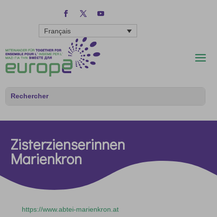
Français
Zisterzienserinnen
Marienkron
https://www.abtei-marienkron.at